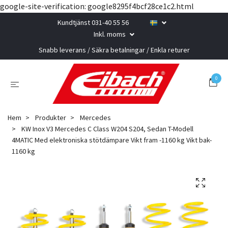
google-site-verification: google8295f4bcf28ce1c2.html
Kundtjänst 031-40 55 56
Inkl. moms
Snabb leverans / Säkra betalningar / Enkla returer
0
Hem
Produkter
Mercedes
KW Inox V3 Mercedes C Class W204 S204, Sedan T-Modell
4MATIC Med elektroniska stötdämpare Vikt fram -1160 kg Vikt bak-
1160 kg