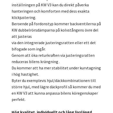
inställningen på KW V3 kan du direkt påverka
hanteringen och komforten med dess exakta
klickjustering.
Beroende på fordonstyp kommer backventilerna på
KW dubbelrörsdämparna på kolvstångens övre del
att justeras
via den integrerade justeringsratten eller ett det
bifogade som ingår.
Genom att öka returkraften via justeringsratten
reduceras bilens krängning .
Du kommer att ha mer stabilitet under kurvtagning
i hög hastighet.
Byter du exemplevis hjul/däckkombinationen till
större hjul, med lägre däckprofil så kommer du med
en KW V3 att kunna anpassa bilens köregenskaper
perfekt.
Hög kvalitet, individuellt och lång livslängd