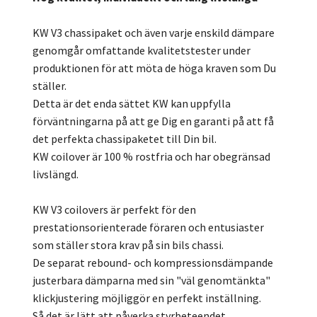
KW V3 chassipaket och även varje enskild dämpare
genomgår omfattande kvalitetstester under
produktionen för att möta de höga kraven som Du
ställer.
Detta är det enda sättet KW kan uppfylla
förväntningarna på att ge Dig en garanti på att få
det perfekta chassipaketet till Din bil.
KW coilover är 100 % rostfria och har obegränsad
livslängd.
KW V3 coilovers är perfekt för den
prestationsorienterade föraren och entusiaster
som ställer stora krav på sin bils chassi.
De separat rebound- och kompressionsdämpande
justerbara dämparna med sin "väl genomtänkta"
klickjustering möjliggör en perfekt inställning.
Så det är lätt att påverka styrbeteendet,