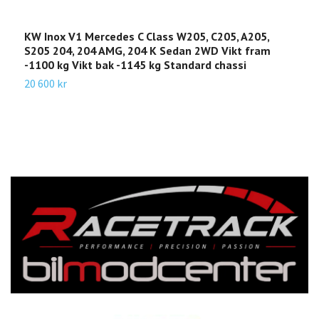
KW Inox V1 Mercedes C Class W205, C205, A205,
K
S205 204, 204 AMG, 204 K Sedan 2WD Vikt fram
2
-1100 kg Vikt bak -1145 kg Standard chassi
-
20 600 kr
2