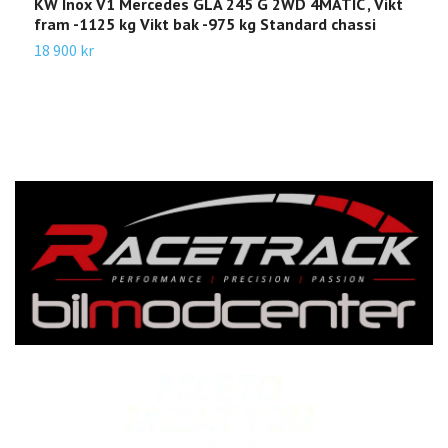
KW Inox V1 Mercedes GLA 245 G 2WD 4MATIC , Vikt
K
fram -1125 kg Vikt bak -975 kg Standard chassi
2
-
18 900 kr
2