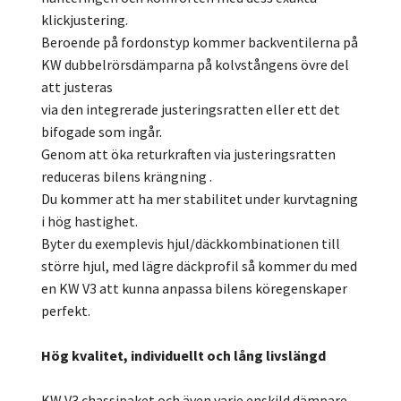
klickjustering.
Beroende på fordonstyp kommer backventilerna på
KW dubbelrörsdämparna på kolvstångens övre del
att justeras
via den integrerade justeringsratten eller ett det
bifogade som ingår.
Genom att öka returkraften via justeringsratten
reduceras bilens krängning .
Du kommer att ha mer stabilitet under kurvtagning
i hög hastighet.
Byter du exemplevis hjul/däckkombinationen till
större hjul, med lägre däckprofil så kommer du med
en KW V3 att kunna anpassa bilens köregenskaper
perfekt.
Hög kvalitet, individuellt och lång livslängd
KW V3 chassipaket och även varje enskild dämpare