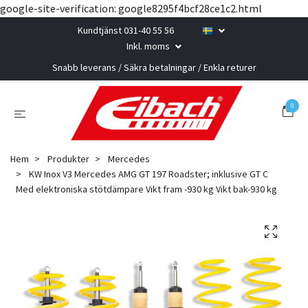
google-site-verification: google8295f4bcf28ce1c2.html
Kundtjänst 031-40 55 56
Inkl. moms
Snabb leverans / Säkra betalningar / Enkla returer
0
Hem
Produkter
Mercedes
KW Inox V3 Mercedes AMG GT 197 Roadster; inklusive GT C
Med elektroniska stötdämpare Vikt fram -930 kg Vikt bak-930 kg