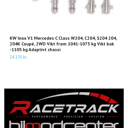
KW Inox V1 Mercedes C Class W204, C204, S204 204,
K
204K Coupé, 2WD Vikt fram 1041-1075 kg Vikt bak
e
-1105 kg Adaptivt chassi
V
24 170 kr
3