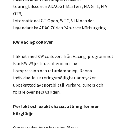
touringbilsserien ADAC GT Masters, FIA GT1, FIA
GT3,
International GT Open, WTC, VLN och det
legendariska ADAC Zürich 24h-race Nürburgring .
KW Racing coilover
I likhet med KW coilovers från Racing-programmet
kan KW V3 justeras oberoende av
kompression och returdämpning. Denna
individuella justeringsmöjlighet är mycket
uppskattad av sportbilstillverkare, tuners och
förare över hela världen.
Perfekt och exakt chassisättning för mer
körglädje
Om du redan har gjort dina första