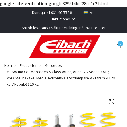
google-site-verification: google8295f4bcf28ce1c2.html
Kundtjänst 031-40 55 56
Inkl. moms
Snabb leverans / Säkra betalningar / Enkla returer
0
Hem
Produkter
Mercedes
KW Inox V3 Mercedes A Class W177, V177 F2A Sedan 2WD;
<br>Stel bakaxel Med elektroniska stötdämpare Vikt fram -1120
kg Vikt bak-1120 kg