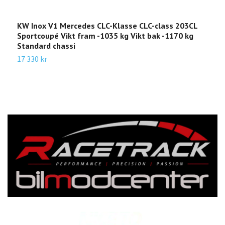
KW Inox V1 Mercedes CLC-Klasse CLC-class 203CL
K
Sportcoupé Vikt fram -1035 kg Vikt bak -1170 kg
G
Standard chassi
V
17 330 kr
5