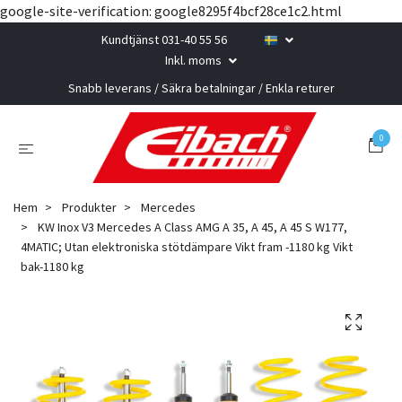
google-site-verification: google8295f4bcf28ce1c2.html
Kundtjänst 031-40 55 56
Inkl. moms
Snabb leverans / Säkra betalningar / Enkla returer
0
Hem
Produkter
Mercedes
KW Inox V3 Mercedes A Class AMG A 35, A 45, A 45 S W177,
4MATIC; Utan elektroniska stötdämpare Vikt fram -1180 kg Vikt
bak-1180 kg