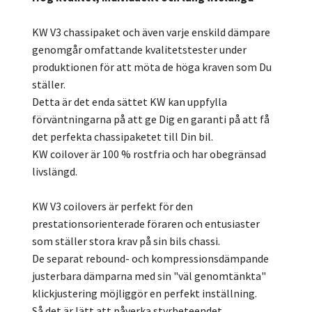
KW V3 chassipaket och även varje enskild dämpare
genomgår omfattande kvalitetstester under
produktionen för att möta de höga kraven som Du
ställer.
Detta är det enda sättet KW kan uppfylla
förväntningarna på att ge Dig en garanti på att få
det perfekta chassipaketet till Din bil.
KW coilover är 100 % rostfria och har obegränsad
livslängd.
KW V3 coilovers är perfekt för den
prestationsorienterade föraren och entusiaster
som ställer stora krav på sin bils chassi.
De separat rebound- och kompressionsdämpande
justerbara dämparna med sin "väl genomtänkta"
klickjustering möjliggör en perfekt inställning.
Så det är lätt att påverka styrbeteendet,