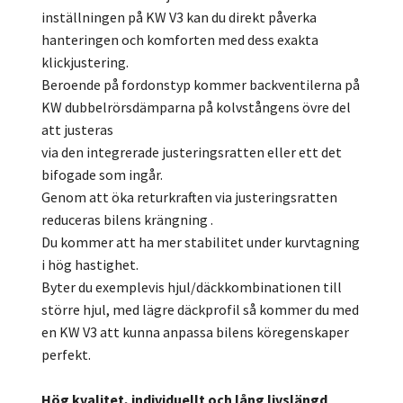
inställningen på KW V3 kan du direkt påverka
hanteringen och komforten med dess exakta
klickjustering.
Beroende på fordonstyp kommer backventilerna på
KW dubbelrörsdämparna på kolvstångens övre del
att justeras
via den integrerade justeringsratten eller ett det
bifogade som ingår.
Genom att öka returkraften via justeringsratten
reduceras bilens krängning .
Du kommer att ha mer stabilitet under kurvtagning
i hög hastighet.
Byter du exemplevis hjul/däckkombinationen till
större hjul, med lägre däckprofil så kommer du med
en KW V3 att kunna anpassa bilens köregenskaper
perfekt.
Hög kvalitet, individuellt och lång livslängd