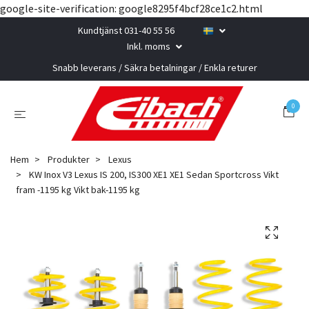
google-site-verification: google8295f4bcf28ce1c2.html
Kundtjänst 031-40 55 56
Inkl. moms
Snabb leverans / Säkra betalningar / Enkla returer
0
Hem
Produkter
Lexus
KW Inox V3 Lexus IS 200, IS300 XE1 XE1 Sedan Sportcross Vikt
fram -1195 kg Vikt bak-1195 kg