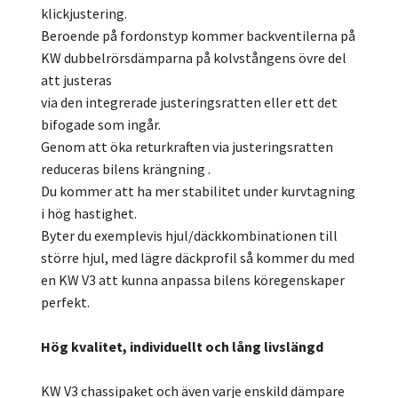
klickjustering.
Beroende på fordonstyp kommer backventilerna på
KW dubbelrörsdämparna på kolvstångens övre del
att justeras
via den integrerade justeringsratten eller ett det
bifogade som ingår.
Genom att öka returkraften via justeringsratten
reduceras bilens krängning .
Du kommer att ha mer stabilitet under kurvtagning
i hög hastighet.
Byter du exemplevis hjul/däckkombinationen till
större hjul, med lägre däckprofil så kommer du med
en KW V3 att kunna anpassa bilens köregenskaper
perfekt.
Hög kvalitet, individuellt och lång livslängd
KW V3 chassipaket och även varje enskild dämpare