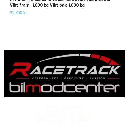
Vikt fram -1090 kg Vikt bak-1090 kg
S
32 760 kr
3