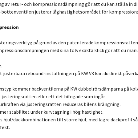
ng av retur- och kompressionsdämpning gör att du kan ställa in ditt
-bottenventilen justerar låghastighetsområdet för kompressionsn
pression
steringsverktyg på grund av den patenterade kompressionsratten 
pressionsdämpningen med sina tolv exakta klick gör att du manu
.
lt justerbara rebound-inställningen på KW V3 kan du direkt påve
nstyp kommer backventilerna på KW dubbelrörsdämparna på kolvs
 justeringsratten eller ett det bifogade som ingår.
rkraften via justeringsratten reduceras bilens krängning .
er stabilitet under kurvtagning i hög hastighet.
s hjul/däckkombinationen till större hjul, med lägre däckprofil
fekt.