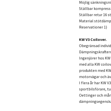
Möjlig sänkningsn
Ställbar kompress
Ställbar retur 16 s
Material stötdämpa
Reservationer 1)
KW V3 Coilover.
Obegränsad individ
Dämpningskraftern
Ingenjörer hos KW
med alla KW coilov
produkten med KW 
motorvägar och äv
I flera år har KW V
sportbilsförare, t
Oettinger och mång
dämpningsegenskape