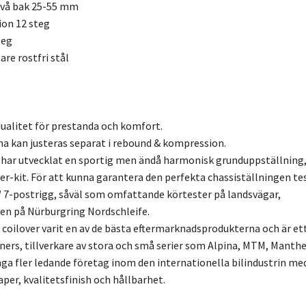
ivå bak 25-55 mm
ion 12 steg
teg
re rostfri stål
ualitet för prestanda och komfort.
a kan justeras separat i rebound & kompression.
 har utvecklat en sportig men ändå harmonisk grunduppställning
er-kit. För att kunna garantera den perfekta chassiställningen te
7-postrigg, såväl som omfattande körtester på landsvägar,
en på Nürburgring Nordschleife.
3 coilover varit en av de bästa eftermarknadsprodukterna och är et
uners, tillverkare av stora och små serier som Alpina, MTM, Manthe
a fler ledande företag inom den internationella bilindustrin me
r, kvalitetsfinish och hållbarhet.