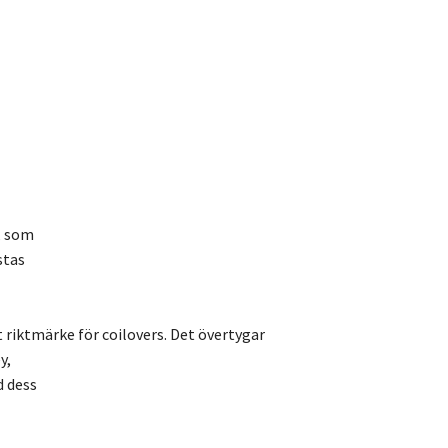
, som
stas
t riktmärke för coilovers. Det övertygar
y,
d dess