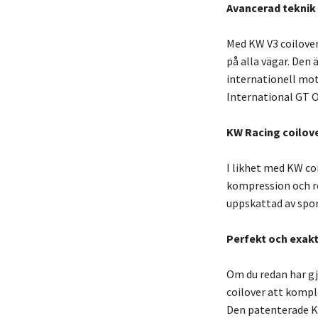
Avancerad teknik 
Med KW V3 coilove
på alla vägar. Den 
internationell mot
International GT O
KW Racing coilov
I likhet med KW c
kompression och r
uppskattad av sport
Perfekt och exakt
Om du redan har gj
coilover att kompl
Den patenterade K