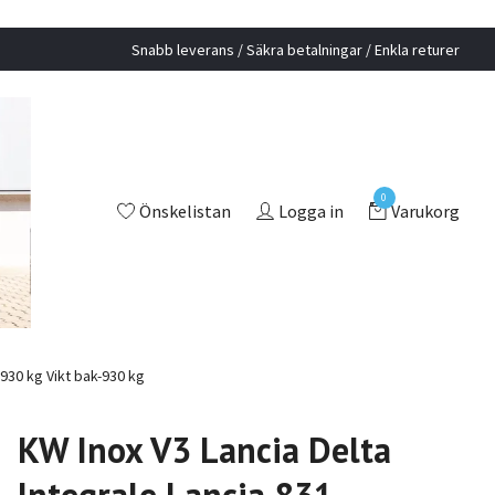
Snabb leverans / Säkra betalningar / Enkla returer
0
Önskelistan
Logga in
Varukorg
930 kg Vikt bak-930 kg
KW Inox V3 Lancia Delta