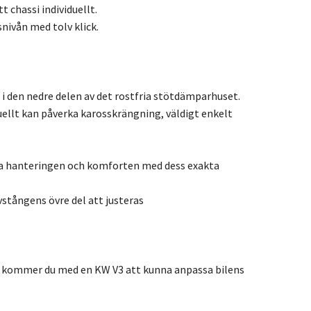
 chassi individuellt.
ivån med tolv klick.
i den nedre delen av det rostfria stötdämparhuset.
ellt kan påverka karosskrängning, väldigt enkelt
rka hanteringen och komforten med dess exakta
tångens övre del att justeras
 så kommer du med en KW V3 att kunna anpassa bilens