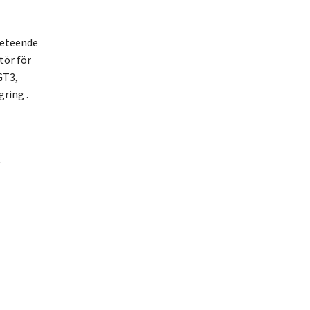
beteende
tör för
GT3,
ring .