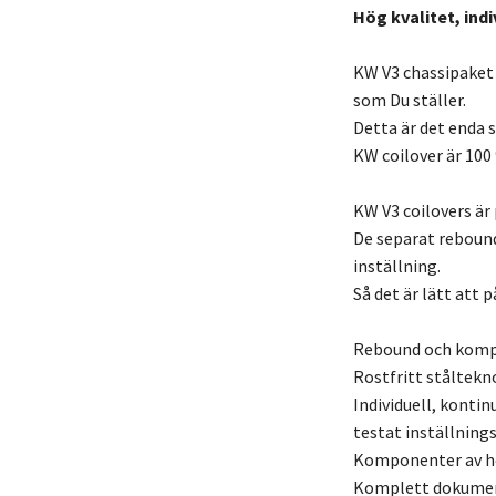
Hög kvalitet, indi
KW V3 chassipaket
som Du ställer.
Detta är det enda s
KW coilover är 100
KW V3 coilovers är 
De separat reboun
inställning.
Så det är lätt att
Rebound och kompr
Rostfritt ståltekn
Individuell, kontin
testat inställnin
Komponenter av hög
Komplett dokument