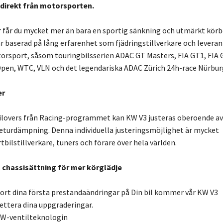
direkt från motorsporten.
r får du mycket mer än bara en sportig sänkning och utmärkt kör
är baserad på lång erfarenhet som fjädringstillverkare och leveran
orsport, såsom touringbilsserien ADAC GT Masters, FIA GT1, FIA 
pen, WTC, VLN och det legendariska ADAC Zürich 24h-race Nürburg
er
oilovers från Racing-programmet kan KW V3 justeras oberoende av
eturdämpning. Denna individuella justeringsmöjlighet är mycket
bilstillverkare, tuners och förare över hela världen.
 chassisättning för mer körglädje
ort dina första prestandaändringar på Din bil kommer vår KW V3
ettera dina uppgraderingar.
W-ventilteknologin