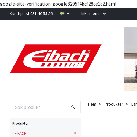
google-site-verification: google8295f4bcf28ce1c2.html
Kundtjänst 031-40 55 56
Inkl. moms
Hem
Produkter
La
Produkter
EIBACH