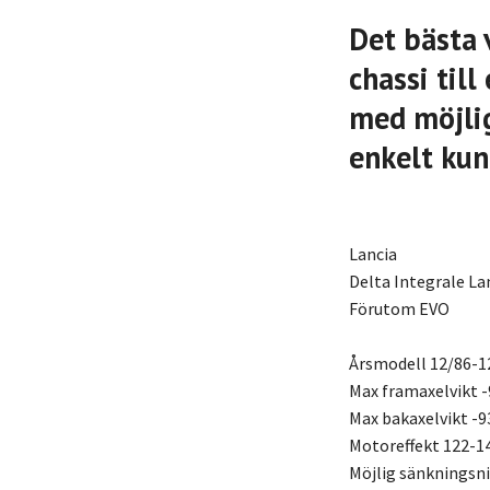
Det bästa 
chassi til
med möjlig
enkelt kun
Lancia
Delta Integrale La
Förutom EVO
Årsmodell 12/86-1
Max framaxelvikt -
Max bakaxelvikt -9
Motoreffekt 122-1
Möjlig sänkningsn