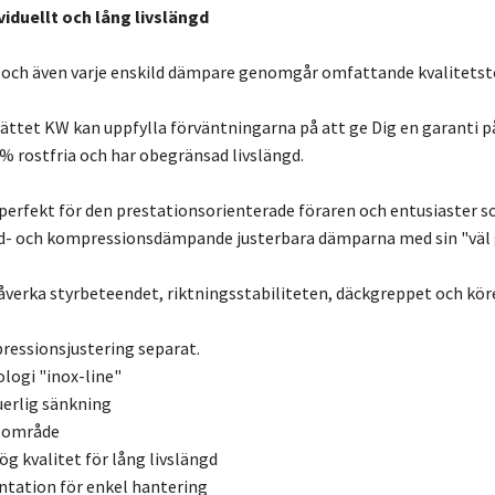
viduellt och lång livslängd
 och även varje enskild dämpare genomgår omfattande kvalitetst
ättet KW kan uppfylla förväntningarna på att ge Dig en garanti på 
 % rostfria och har obegränsad livslängd.
perfekt för den prestationsorienterade föraren och entusiaster som
d- och kompressionsdämpande justerbara dämparna med sin "väl 
 påverka styrbeteendet, riktningsstabiliteten, däckgreppet och k
essionsjustering separat.
ologi "inox-line"
uerlig sänkning
gsområde
 kvalitet för lång livslängd
ation för enkel hantering