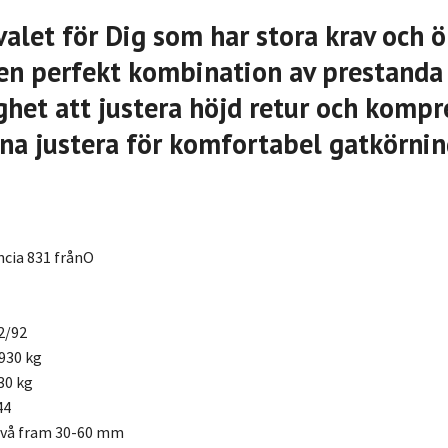
valet för Dig som har stora krav och ö
l en perfekt kombination av prestanda
het att justera höjd retur och kompr
na justera för komfortabel gatkörni
ncia 831 frånO
2/92
930 kg
30 kg
44
ivå fram 30-60 mm