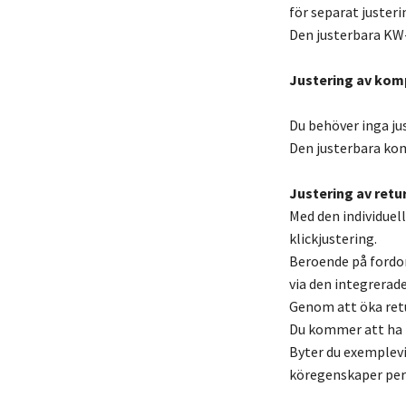
för separat justeri
Den justerbara KW
Justering av kom
Du behöver inga ju
Den justerbara kom
Justering av retur
Med den individuel
klickjustering.
Beroende på fordo
via den integrerade
Genom att öka retu
Du kommer att ha m
Byter du exemplevi
köregenskaper per