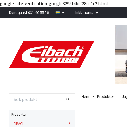
google-site-verification: google8295f4bcf28ce1c2.html
Kundtjänst 031-40 55 56
Inkl. moms
Hem
Produkter
Ja
Produkter
EIBACH