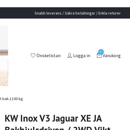
Snabb leverans / Säkra betalningar / Enkla returer
0
Önskelistan
Logga in
Varukorg
kt bak-1100 kg
KW Inox V3 Jaguar XE JA