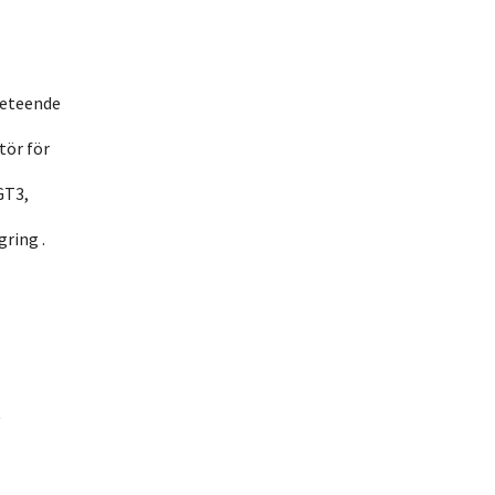
beteende
tör för
GT3,
ring .