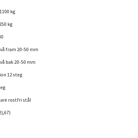
1100 kg
250 kg
80
ivå fram 20-50 mm
ivå bak 20-50 mm
ion 12 steg
teg
re rostfri stål
2),67)