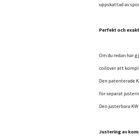
uppskattad av sport
Perfekt och exakt
Om du redan har gj
coilover att kompl
Den patenterade K
för separat justeri
Den justerbara KW
Justering av kom