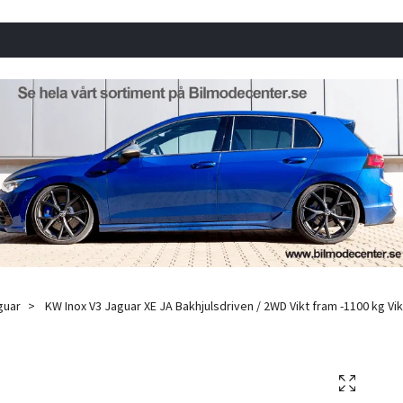
guar
KW Inox V3 Jaguar XE JA Bakhjulsdriven / 2WD Vikt fram -1100 kg Vi