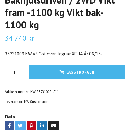
Bakhjulsdriven / 2WD Vikt
fram -1100 kg Vikt bak-
1100 kg
34 740 kr
35231009 KW V3 Coilover Jaguar XE JA År 06/15-
LÄGG I KORGEN
Artikelnummer:
KW-35231009 -811
Leverantör:
KW Suspension
Dela