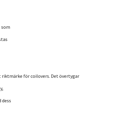
, som
stas
t riktmärke för coilovers. Det övertygar
y,
d dess