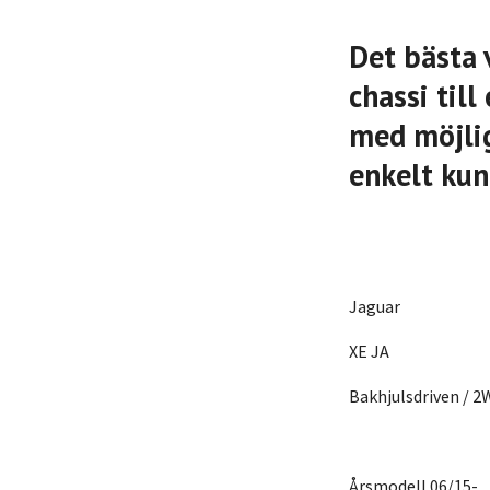
Det bästa 
chassi til
med möjlig
enkelt kun
Jaguar
XE JA
Bakhjulsdriven / 
Årsmodell 06/15-