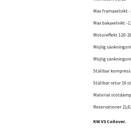
Max framaxelvikt -
Max bakaxelvikt -1
Motoreffekt 120-2
Möjlig sänkningsn
Möjlig sänkningsn
Ställbar kompress
Ställbar retur 16 s
Material stötdämpa
Reservationer 2),6
KW V3 Coilover.