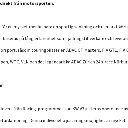
direkt från motorsporten.
r får du mycket mer än bara en sportig sänkning och utmärkt kör
är baserad på lång erfarenhet som fjädringstillverkare och leveran
orsport, såsom touringbilsserien ADAC GT Masters, FIA GT1, FIA 
pen, WTC, VLN och det legendariska ADAC Zürich 24h-race Nürburg
er
oilovers från Racing-programmet kan KW V3 justeras oberoende av
eturdämpning. Denna individuella justeringsmöjlighet är mycket