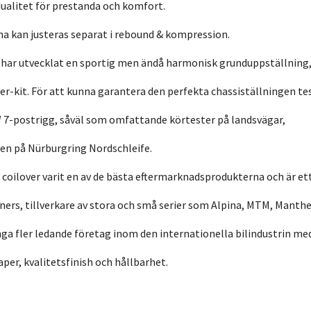
ualitet för prestanda och komfort.
a kan justeras separat i rebound & kompression.
 har utvecklat en sportig men ändå harmonisk grunduppställning
er-kit. För att kunna garantera den perfekta chassiställningen te
7-postrigg, såväl som omfattande körtester på landsvägar,
en på Nürburgring Nordschleife.
3 coilover varit en av de bästa eftermarknadsprodukterna och är et
uners, tillverkare av stora och små serier som Alpina, MTM, Manthe
a fler ledande företag inom den internationella bilindustrin me
r, kvalitetsfinish och hållbarhet.