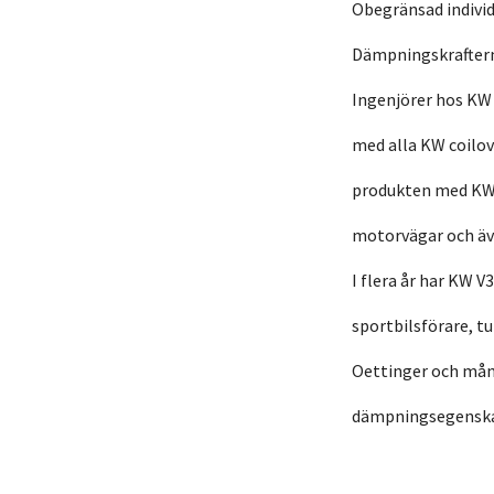
Obegränsad individ
Dämpningskraftern
Ingenjörer hos KW
med alla KW coilov
produkten med KW 
motorvägar och äv
I flera år har KW V
sportbilsförare, t
Oettinger och mång
dämpningsegenskape