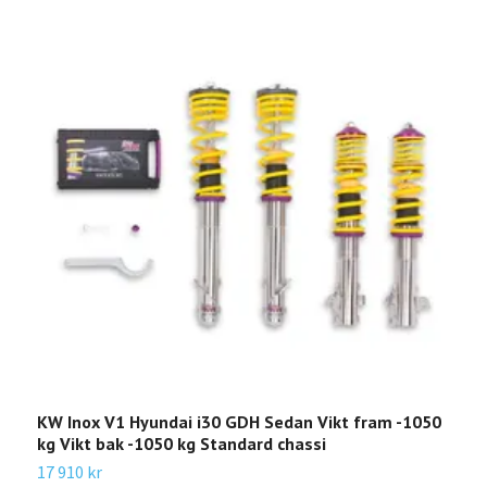
KW Inox V1 Hyundai i30 GDH Sedan Vikt fram -1050
K
kg Vikt bak -1050 kg Standard chassi
f
17 910 kr
1