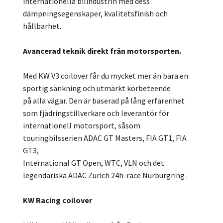
internationella bilindustrin med dess
dämpningsegenskaper, kvalitetsfinish och
hållbarhet.
Avancerad teknik direkt från motorsporten.
Med KW V3 coilover får du mycket mer än bara en
sportig sänkning och utmärkt körbeteende
på alla vägar. Den är baserad på lång erfarenhet
som fjädringstillverkare och leverantör för
internationell motorsport, såsom
touringbilsserien ADAC GT Masters, FIA GT1, FIA
GT3,
International GT Open, WTC, VLN och det
legendariska ADAC Zürich 24h-race Nürburgring .
KW Racing coilover