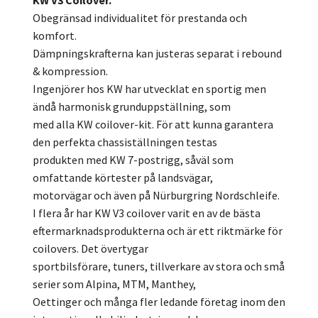
KW V3 Coilover.
Obegränsad individualitet för prestanda och
komfort.
Dämpningskrafterna kan justeras separat i rebound
& kompression.
Ingenjörer hos KW har utvecklat en sportig men
ändå harmonisk grunduppställning, som
med alla KW coilover-kit. För att kunna garantera
den perfekta chassiställningen testas
produkten med KW 7-postrigg, såväl som
omfattande körtester på landsvägar,
motorvägar och även på Nürburgring Nordschleife.
I flera år har KW V3 coilover varit en av de bästa
eftermarknadsprodukterna och är ett riktmärke för
coilovers. Det övertygar
sportbilsförare, tuners, tillverkare av stora och små
serier som Alpina, MTM, Manthey,
Oettinger och många fler ledande företag inom den