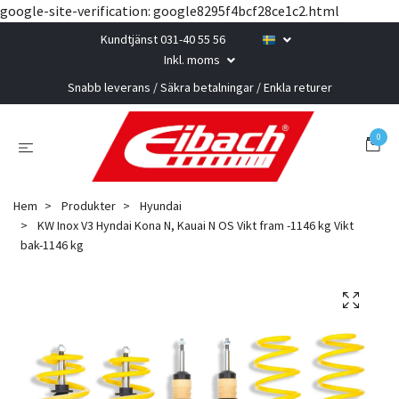
google-site-verification: google8295f4bcf28ce1c2.html
Kundtjänst 031-40 55 56
Inkl. moms
Snabb leverans / Säkra betalningar / Enkla returer
0
Hem
Produkter
Hyundai
KW Inox V3 Hyndai Kona N, Kauai N OS Vikt fram -1146 kg Vikt
bak-1146 kg