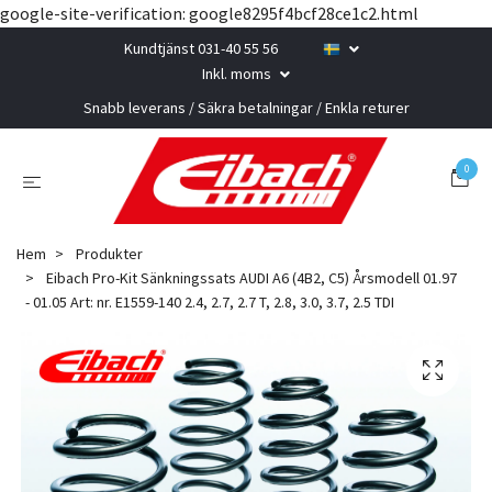
google-site-verification: google8295f4bcf28ce1c2.html
Kundtjänst 031-40 55 56
Inkl. moms
Snabb leverans / Säkra betalningar / Enkla returer
0
Hem
Produkter
Eibach Pro-Kit Sänkningssats AUDI A6 (4B2, C5) Årsmodell 01.97
- 01.05 Art: nr. E1559-140 2.4, 2.7, 2.7 T, 2.8, 3.0, 3.7, 2.5 TDI