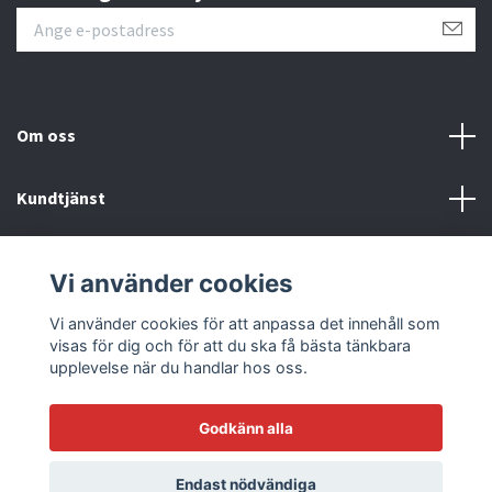
Om oss
Kundtjänst
Läs mer
Vi använder cookies
Sociala medier
Vi använder cookies för att anpassa det innehåll som
visas för dig och för att du ska få bästa tänkbara
upplevelse när du handlar hos oss.
Godkänn alla
© 2026 Racetrack by Bilmodecenter - EST 1979
Endast nödvändiga