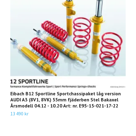
Eibach B12 Sportline Sportchassipaket låg version
E
AUDI A3 (8V1, 8VK) 55mm fjäderben Stel Bakaxel
(
Årsmodell 04.12 - 10.20 Art: nr. E95-15-021-17-22
2
A
13 490 kr
2