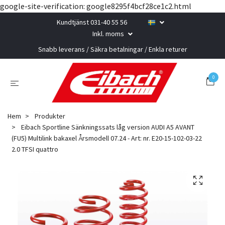
google-site-verification: google8295f4bcf28ce1c2.html
Kundtjänst 031-40 55 56
Inkl. moms
Snabb leverans / Säkra betalningar / Enkla returer
0
Hem
Produkter
Eibach Sportline Sänkningssats låg version AUDI A5 AVANT
(FU5) Multilink bakaxel Årsmodell 07.24 - Art: nr. E20-15-102-03-22
2.0 TFSI quattro