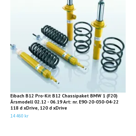
Eibach B12 Pro-Kit B12 Chassipaket BMW 1 (F20)
E
Årsmodell 02.12 - 06.19 Art: nr. E90-20-030-04-22
B
118 d xDrive, 120 d xDrive
0
1
14 460 kr
1