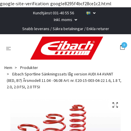
google-site-verification: google8295f4bcf28ce1c2.html
Kundtjänst 031-40 55 56
Inkl. moms
Snabb leverans / Säkra betalningar / Enkla returer
0
Hem
Produkter
Eibach Sportline Sänkningssats låg version AUDI A4 AVANT
(8ED, B7) Årsmodell 11.04 - 06.08 Art: nr. E20-15-003-04-22 1.6, 1.8 T,
2.0, 2.0 FSI, 2.0 TFSI