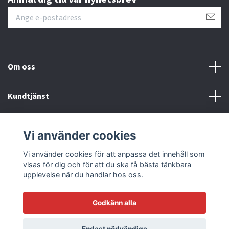
Om oss
Kundtjänst
Läs mer
Vi använder cookies
Sociala medier
Vi använder cookies för att anpassa det innehåll som
visas för dig och för att du ska få bästa tänkbara
upplevelse när du handlar hos oss.
Godkänn alla
© 2026 Racetrack by Bilmodecenter - EST 1979