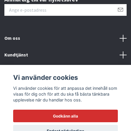
Om oss
Kundtjänst
Läs mer
Vi använder cookies
Sociala medier
Vi använder cookies för att anpassa det innehåll som
visas för dig och för att du ska få bästa tänkbara
upplevelse när du handlar hos oss.
Godkänn alla
© 2026 Racetrack by Bilmodecenter - EST 1979