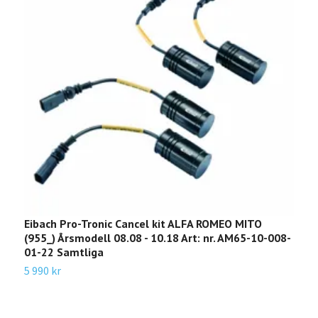
Eibach Pro-Tronic Cancel kit ALFA ROMEO MITO
E
(955_) Årsmodell 08.08 - 10.18 Art: nr. AM65-10-008-
(
01-22 Samtliga
1
1
5 990 kr
7