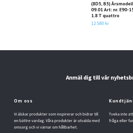
(8D5, B5) Årsmodell
09.01 Art: nr. E90-
1.8 T quattro
12 580 kr
Anmäl dig till vår nyhetsb
Om oss
Kundtjän
Vi älskar produkter som inspirerar och bidrar till
Tveka inte at
en bättre vardag. Våra produkter är utvalda med
fråga eller fu
omsorg och vi värnar om hållbarhet.