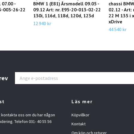
 07.00 -
BMW 1 (E81) Årsmodell 09.05 -
chassi BMW
15-003-26-22
09.12 Art: nr. E95-20-013-02-22
02.12 - Art:
130i, 116d, 118d, 120d, 123d
22 M 135 i x
xDrive
12 940 kr
44 540 kr
rev
st
Läs mer
t kontakta oss om du har någon
Köpvillkor
ndering. Telefon 031- 40 55 56
Kontakt
Om köp och returer