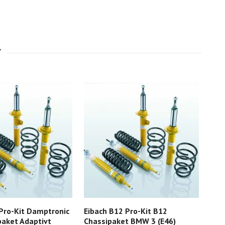
Pro-Kit Damptronic
Eibach B12 Pro-Kit B12
Eib
paket Adaptivt
Chassipaket BMW 3 (E46)
Spo