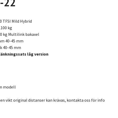
-22
0 TFSI Mild Hybrid
1100 kg
0 kg Multilink bakaxel
ram 40-45 mm
ak 40-45 mm
sänkningssats låg version
en modell
n vikt original distanser kan krävas, kontakta oss för info