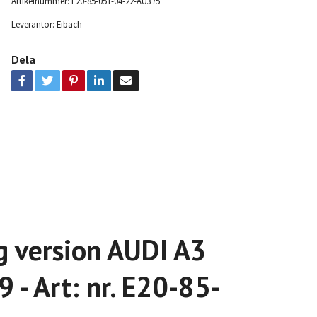
Artikelnummer:
E20-85-051-04-22-AU375
Leverantör:
Eibach
Dela
g version AUDI A3
- Art: nr. E20-85-