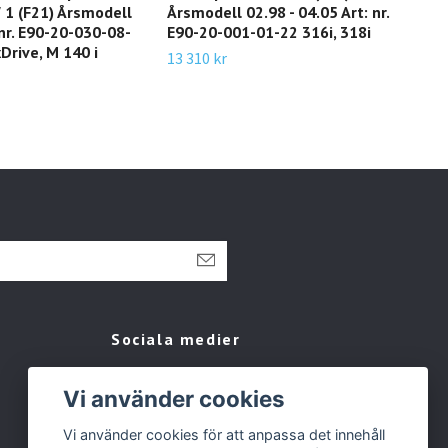
 1 (F21) Årsmodell
Årsmodell 02.98 - 04.05 Art: nr.
BMW
 nr. E90-20-030-08-
E90-20-001-01-22 316i, 318i
Årsm
Drive, M 140 i
E95
13 310 kr
320
14 1
Sociala medier
Facebook
Vi använder cookies
Instagram
Vi använder cookies för att anpassa det innehåll
Tiktok