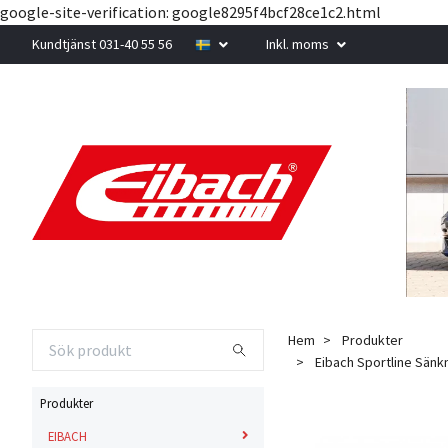
google-site-verification: google8295f4bcf28ce1c2.html
Kundtjänst 031-40 55 56
Inkl. moms
Hem
Produkter
Eibach Sportline Sänkni
Produkter
EIBACH