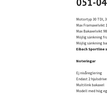
051-04
Motortyp 30 TDI, 3
Max Framaxelvikt 
Max Bakaxelvikt 98
Möjlig sänkning f
Möjlig sänkning b
Eibach Sportline 
Noteringar
Ej nivåreglering
Endast 2 hjulsdriv
Multilink bakaxel
Modell med hög ege