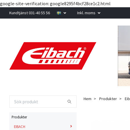
google-site-verification: google8295f4bcf28ce1c2.html
Kundtjänst 031-40 55 56
Inkl. moms
Hem
Produkter
Eib
Produkter
EIBACH