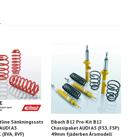
tline Sänkningssats
Eibach B12 Pro-Kit B12
Eib
 AUDI A3
Chassipaket AUDI A5 (F53, F5P)
BMW
(8VA, 8VF)
49mm fjäderben Årsmodell
10.1