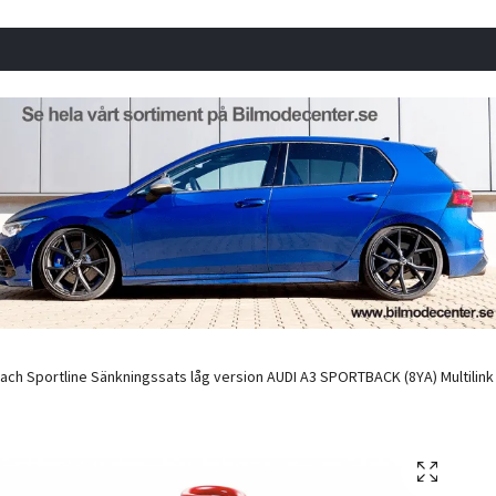
ach Sportline Sänkningssats låg version AUDI A3 SPORTBACK (8YA) Multilink b