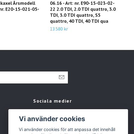
akaxel Årsmodell
06.16 - Art: nr. E90-15-023-02-
031-
 nr. E20-15-021-05-
22 2.0 TDI, 2.0 TDI quattro, 3.0
330
TDI, 3.0 TDI quattro, S5
3 44
quattro, 40 TDI, 40 TDI qua
13 580 kr
Sociala medier
Facebook
Vi använder cookies
Instagram
Vi använder cookies för att anpassa det innehåll
Tiktok