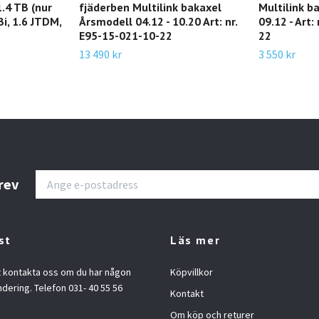
.4 TB (nur
fjäderben Multilink bakaxel
Multilink b
Bi, 1.6 JTDM,
Årsmodell 04.12 - 10.20 Art: nr.
09.12 - Art:
E95-15-021-10-22
22
13 490 kr
3 550 kr
rev
st
Läs mer
t kontakta oss om du har någon
Köpvillkor
ndering. Telefon 031- 40 55 56
Kontakt
Om köp och returer