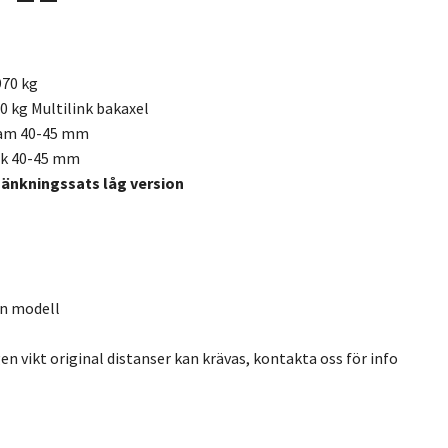
970 kg
0 kg Multilink bakaxel
ram 40-45 mm
ak 40-45 mm
sänkningssats låg version
en modell
n vikt original distanser kan krävas, kontakta oss för info