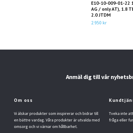
E10-10-009-01-22 1
AG / only AT), 1.8 T
2.0 JTDM
2 950 kr
Anmäl dig till vår nyhetsb
Om oss
Kundtjän
Vi älskar produkter som inspirerar och bidrar till
Tveka inte at
en bättre vardag. Våra produkter är utvalda med
fråga eller fu
omsorg och vi värnar om hållbarhet.