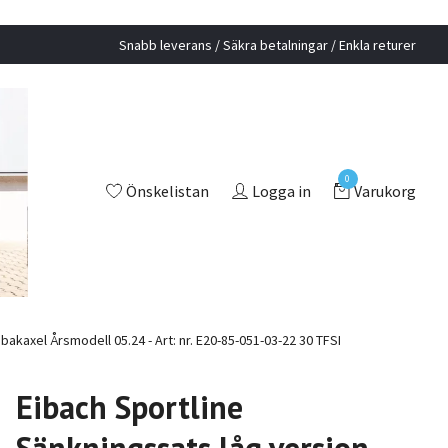
Snabb leverans / Säkra betalningar / Enkla returer
0
Önskelistan
Logga in
Varukorg
akaxel Årsmodell 05.24 - Art: nr. E20-85-051-03-22 30 TFSI
Eibach Sportline