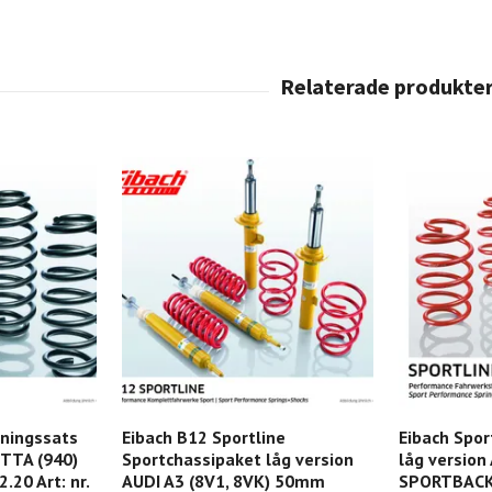
kningssats
Eibach B12 Sportline
Eibach Spor
TTA (940)
Sportchassipaket låg version
låg version
.20 Art: nr.
AUDI A3 (8V1, 8VK) 50mm
SPORTBACK 