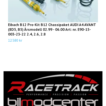
Eibach B12 Pro-Kit B12 Chassipaket AUDI A4 AVANT
E
(8D5, B5) Årsmodell 02.99 - 06.00 Art: nr. E90-15-
(
003-23-22 2.4, 2.6, 2.8
2
A
12 580 kr
2