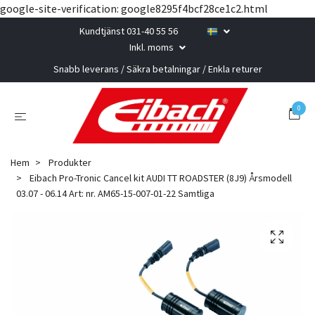
google-site-verification: google8295f4bcf28ce1c2.html
Kundtjänst 031-40 55 56
Inkl. moms
Snabb leverans / Säkra betalningar / Enkla returer
0
Hem
Produkter
Eibach Pro-Tronic Cancel kit AUDI TT ROADSTER (8J9) Årsmodell
03.07 - 06.14 Art: nr. AM65-15-007-01-22 Samtliga