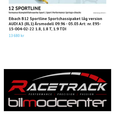
Eibach B12 Sportline Sportchassipaket låg version
E
AUDI A3 (8L1) Årsmodell 09.96 - 05.03 Art: nr. E95-
S
15-004-02-22 1.8, 1.8 T, 1.9 TDI
b
13 680 kr
1