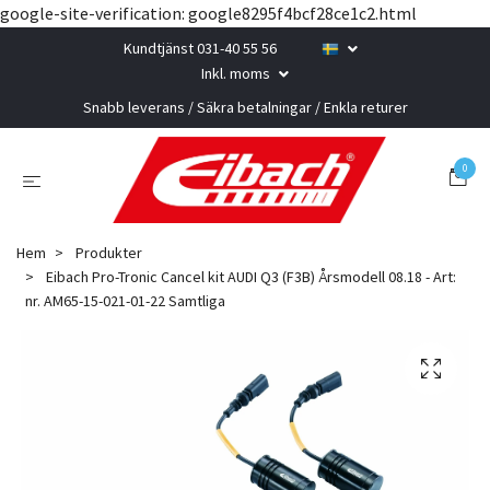
google-site-verification: google8295f4bcf28ce1c2.html
Kundtjänst 031-40 55 56
Inkl. moms
Snabb leverans / Säkra betalningar / Enkla returer
0
Hem
Produkter
Eibach Pro-Tronic Cancel kit AUDI Q3 (F3B) Årsmodell 08.18 - Art:
nr. AM65-15-021-01-22 Samtliga