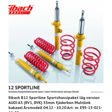
Eibach B12 Sportline Sportchassipaket låg version
E
AUDI A3 (8V1, 8VK) 55mm fjäderben Multilink
Å
bakaxel Årsmodell 04.12 - 10.20 Art: nr. E95-15-021-
3