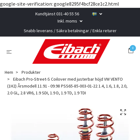
google-site-verification: google8295f4bcf28ce1c2.html
Kundtjänst 031-40 55 56
Inkl. moms
Snabb leverans / Säkra betalningar / Enkla returer
0
Hem
Produkter
Eibach Pro-Street-S Coilover med justerbar höjd VW VENTO
(1H2) Årsmodell 11.91 - 09.98 PSS65-85-003-01-22 1.4, 1.6, 1.8, 2.0,
2.0 GL, 2.8 VR6, 1.9 SDI, 1.9 D, 1.9 TD, 1.9 TDI