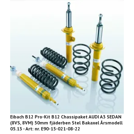
Eibach B12 Pro-Kit B12 Chassipaket AUDI A3 SEDAN
E
(8VS, 8VM) 50mm fjäderben Stel Bakaxel Årsmodell
C
05.13 - Art: nr. E90-15-021-08-22
b