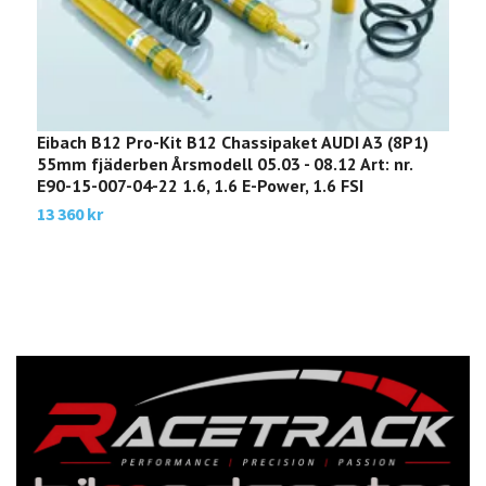
Eibach B12 Pro-Kit B12 Chassipaket AUDI A3 (8P1)
E
55mm fjäderben Årsmodell 05.03 - 08.12 Art: nr.
M
E90-15-007-04-22 1.6, 1.6 E-Power, 1.6 FSI
E
13 360 kr
3