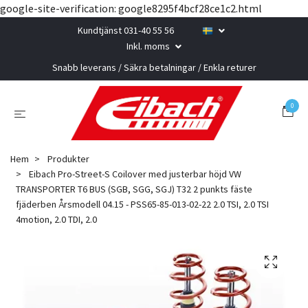
google-site-verification: google8295f4bcf28ce1c2.html
Kundtjänst 031-40 55 56
Inkl. moms
Snabb leverans / Säkra betalningar / Enkla returer
0
Hem
Produkter
Eibach Pro-Street-S Coilover med justerbar höjd VW
TRANSPORTER T6 BUS (SGB, SGG, SGJ) T32 2 punkts fäste
fjäderben Årsmodell 04.15 - PSS65-85-013-02-22 2.0 TSI, 2.0 TSI
4motion, 2.0 TDI, 2.0