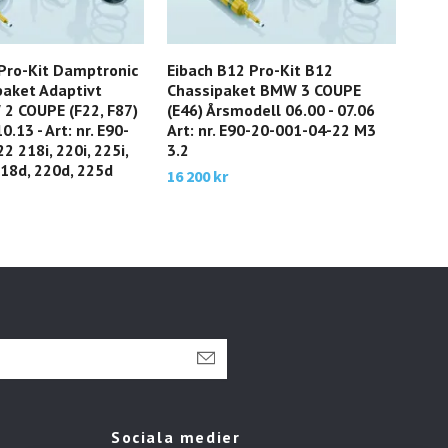
Pro-Kit Damptronic
Eibach B12 Pro-Kit B12
Eib
paket Adaptivt
Chassipaket BMW 3 COUPE
med
2 COUPE (F22, F87)
(E46) Årsmodell 06.00 - 07.06
COU
.13 - Art: nr. E90-
Art: nr. E90-20-001-04-22 M3
07.
2 218i, 220i, 225i,
3.2
22 3
218d, 220d, 225d
325
16 200 kr
18 5
Sociala medier