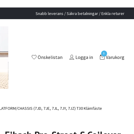
Snabb leverans / Säkra betalningar / Enkla returer
0
Önskelistan
Logga in
Varukorg
ATFORM/CHASSIS (7JD, 7JE, 7JL, 7JY, 7JZ) T30 Klämfäste