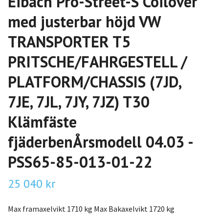
Eibach Pro-Street-S Coilover
med justerbar höjd VW
TRANSPORTER T5
PRITSCHE/FAHRGESTELL /
PLATFORM/CHASSIS (7JD,
7JE, 7JL, 7JY, 7JZ) T30
Klämfäste
fjäderbenÅrsmodell 04.03 -
PSS65-85-013-01-22
25 040 kr
Max framaxelvikt 1710 kg Max Bakaxelvikt 1720 kg