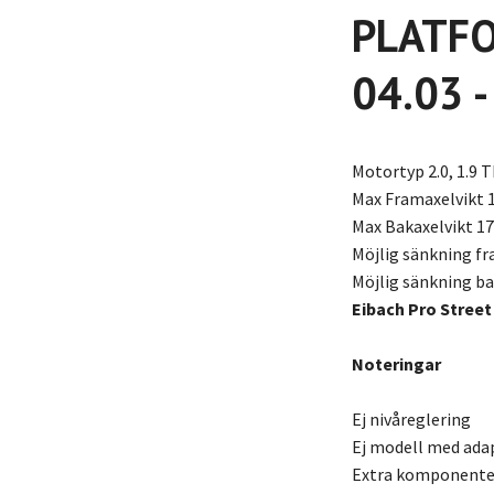
PLATFOR
04.03 
Motortyp 2.0, 1.9 T
Max Framaxelvikt 
Max Bakaxelvikt 1
Möjlig sänkning f
Möjlig sänkning b
Eibach Pro Street
Noteringar
Ej nivåreglering
Ej modell med adap
Extra komponenter 