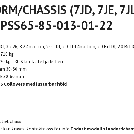
M/CHASSIS (7JD, 7JE, 7JL,
- PSS65-85-013-01-22
DI, 3.2 V6, 3.2 4motion, 2.0 TDI, 2.0 TDI 4motion, 2.0 BiTDI, 2.0 Bi
1710 kg
720 kg T30 Klämfäste fjäderben
ram 30-60 mm
ak 30-60 mm
 S Coilovers med justerbar höjd
tivt chassi
kan krävas. kontakta oss för info
Endast modell standardchas