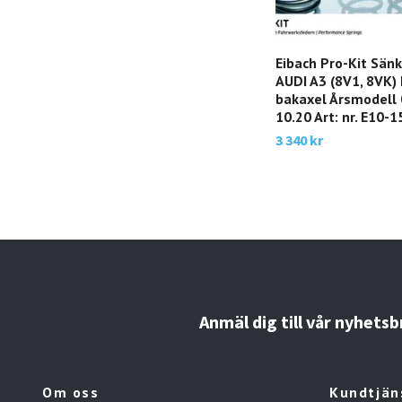
Eibach Pro-Kit Sän
AUDI A3 (8V1, 8VK) 
bakaxel Årsmodell 
10.20 Art: nr. E10-
3 340 kr
Anmäl dig till vår nyhetsb
Om oss
Kundtjän