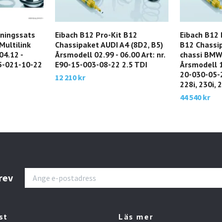
kningssats
Eibach B12 Pro-Kit B12
Eibach B12 
Multilink
Chassipaket AUDI A4 (8D2, B5)
B12 Chassi
04.12 -
Årsmodell 02.99 - 06.00 Art: nr.
chassi BMW 
15-021-10-22
E90-15-003-08-22 2.5 TDI
Årsmodell 10
20-030-05-2
12 210 kr
228i, 230i, 
44 540 kr
rev
st
Läs mer