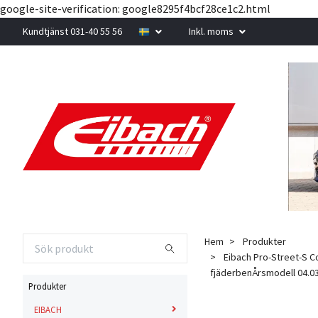
google-site-verification: google8295f4bcf28ce1c2.html
Kundtjänst 031-40 55 56
Inkl. moms
Hem
Produkter
Eibach Pro-Street-S C
fjäderbenÅrsmodell 04.03
Produkter
EIBACH