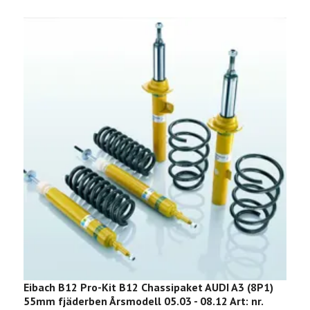
Eibach B12 Pro-Kit B12 Chassipaket AUDI A3 (8P1)
E
55mm fjäderben Årsmodell 05.03 - 08.12 Art: nr.
B