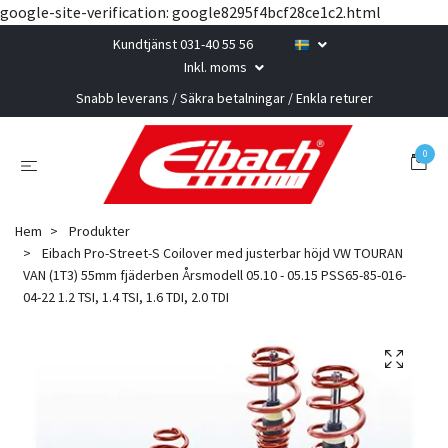
google-site-verification: google8295f4bcf28ce1c2.html
Kundtjänst 031-40 55 56
Inkl. moms
Snabb leverans / Säkra betalningar / Enkla returer
0
Hem
Produkter
Eibach Pro-Street-S Coilover med justerbar höjd VW TOURAN
VAN (1T3) 55mm fjäderben Årsmodell 05.10 - 05.15 PSS65-85-016-
04-22 1.2 TSI, 1.4 TSI, 1.6 TDI, 2.0 TDI