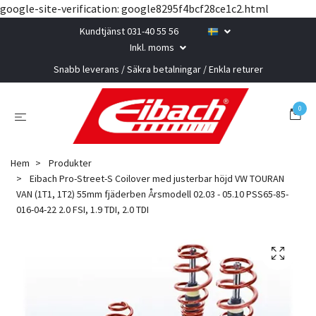
google-site-verification: google8295f4bcf28ce1c2.html
Kundtjänst 031-40 55 56
Inkl. moms
Snabb leverans / Säkra betalningar / Enkla returer
0
Hem
Produkter
Eibach Pro-Street-S Coilover med justerbar höjd VW TOURAN
VAN (1T1, 1T2) 55mm fjäderben Årsmodell 02.03 - 05.10 PSS65-85-
016-04-22 2.0 FSI, 1.9 TDI, 2.0 TDI