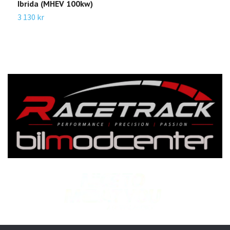
Ibrida (MHEV 100kw)
2
3 130 kr
3