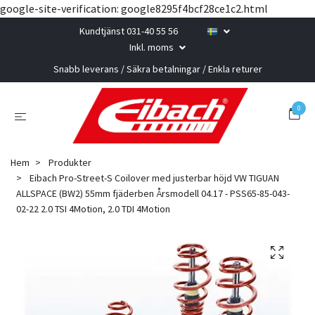
google-site-verification: google8295f4bcf28ce1c2.html
Kundtjänst 031-40 55 56
Inkl. moms
Snabb leverans / Säkra betalningar / Enkla returer
0
Hem
Produkter
Eibach Pro-Street-S Coilover med justerbar höjd VW TIGUAN
ALLSPACE (BW2) 55mm fjäderben Årsmodell 04.17 - PSS65-85-043-
02-22 2.0 TSI 4Motion, 2.0 TDI 4Motion