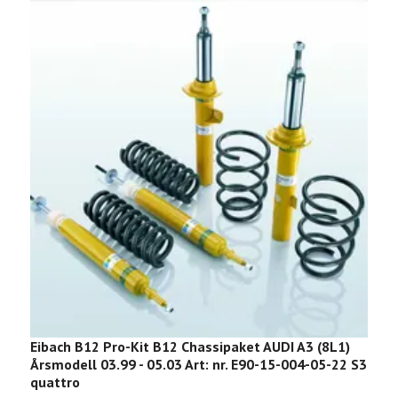
Eibach B12 Pro-Kit B12 Chassipaket AUDI A3 (8L1)
E
Årsmodell 03.99 - 05.03 Art: nr. E90-15-004-05-22 S3
Å
quattro
1