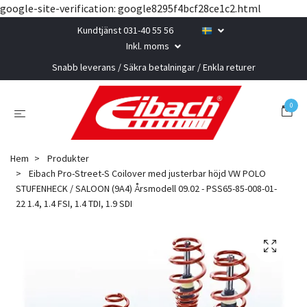
google-site-verification: google8295f4bcf28ce1c2.html
Kundtjänst 031-40 55 56
Inkl. moms
Snabb leverans / Säkra betalningar / Enkla returer
0
Hem
Produkter
Eibach Pro-Street-S Coilover med justerbar höjd VW POLO
STUFENHECK / SALOON (9A4) Årsmodell 09.02 - PSS65-85-008-01-
22 1.4, 1.4 FSI, 1.4 TDI, 1.9 SDI