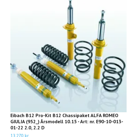
Eibach B12 Pro-Kit B12 Chassipaket ALFA ROMEO
E
GIULIA (952_) Årsmodell 10.15 - Art: nr. E90-10-013-
S
01-22 2.0, 2.2 D
-
13 270 kr
1