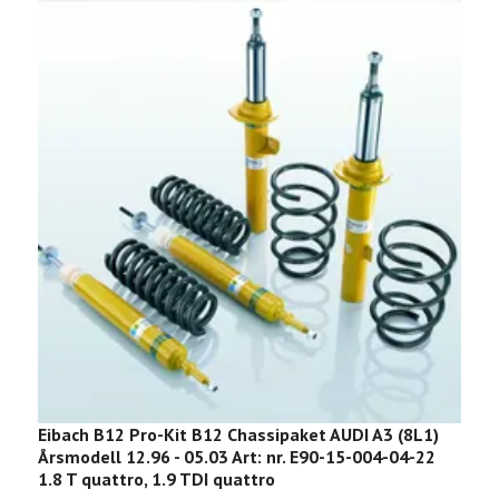
Eibach B12 Pro-Kit B12 Chassipaket AUDI A3 (8L1)
E
Årsmodell 12.96 - 05.03 Art: nr. E90-15-004-04-22
M
1.8 T quattro, 1.9 TDI quattro
E