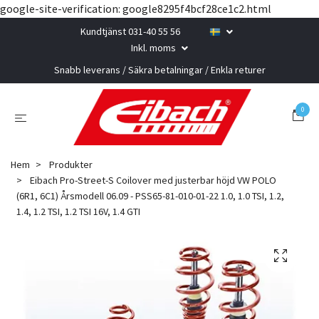
google-site-verification: google8295f4bcf28ce1c2.html
Kundtjänst 031-40 55 56
Inkl. moms
Snabb leverans / Säkra betalningar / Enkla returer
0
Hem
Produkter
Eibach Pro-Street-S Coilover med justerbar höjd VW POLO
(6R1, 6C1) Årsmodell 06.09 - PSS65-81-010-01-22 1.0, 1.0 TSI, 1.2,
1.4, 1.2 TSI, 1.2 TSI 16V, 1.4 GTI