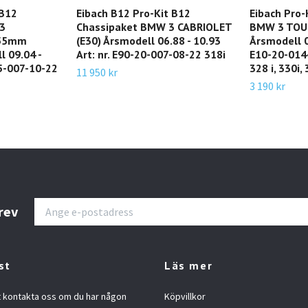
 B12
Eibach B12 Pro-Kit B12
Eibach Pro-
A3
Chassipaket BMW 3 CABRIOLET
BMW 3 TOUR
 55mm
(E30) Årsmodell 06.88 - 10.93
Årsmodell 09
l 09.04 -
Art: nr. E90-20-007-08-22 318i
E10-20-014-
15-007-10-22
328 i, 330i,
11 950 kr
3 190 kr
rev
st
Läs mer
t kontakta oss om du har någon
Köpvillkor