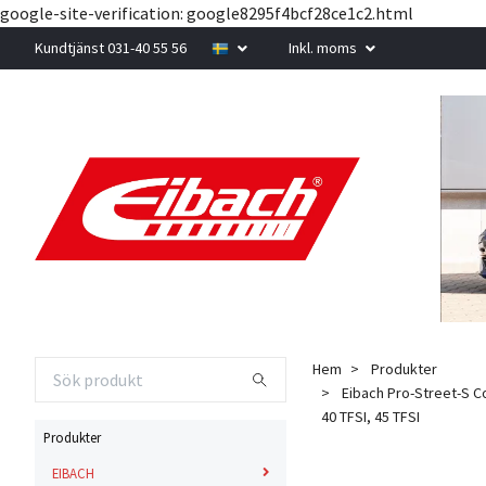
google-site-verification: google8295f4bcf28ce1c2.html
Kundtjänst 031-40 55 56
Inkl. moms
Hem
Produkter
Eibach Pro-Street-S Co
40 TFSI, 45 TFSI
Produkter
EIBACH