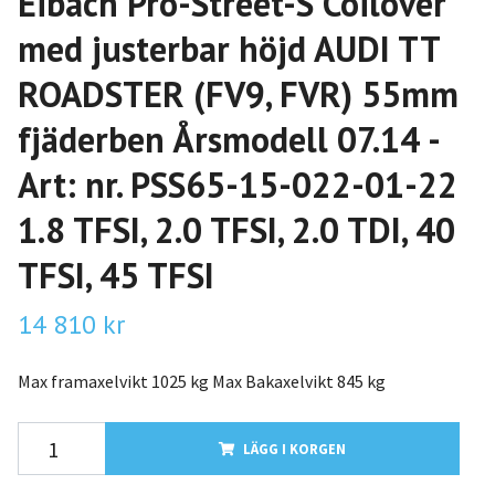
Eibach Pro-Street-S Coilover
med justerbar höjd AUDI TT
ROADSTER (FV9, FVR) 55mm
fjäderben Årsmodell 07.14 -
Art: nr. PSS65-15-022-01-22
1.8 TFSI, 2.0 TFSI, 2.0 TDI, 40
TFSI, 45 TFSI
14 810 kr
Max framaxelvikt 1025 kg Max Bakaxelvikt 845 kg
LÄGG I KORGEN