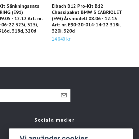
Kit Sänkningssats
Eibach B12 Pro-Kit B12
Eib
ING (E91)
Chassipaket BMW 3 CABRIOLET
Cha
.05 - 12.12 Art: nr.
(E93) Årsmodell 08.06 - 12.13
(F31
06-22 323i, 325i,
Art: nr. E90-20-014-14-22 318i,
Art:
 316d, 318d, 320d
320i, 320d
318 
318 
14 640 kr
14 3
Sociala medier
Facebook
Vi använder cookies