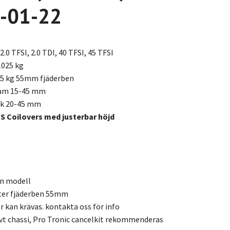
-01-22
2.0 TFSI, 2.0 TDI, 40 TFSI, 45 TFSI
1025 kg
45 kg 55mm fjäderben
ram 15-45 mm
ak 20-45 mm
 S Coilovers med justerbar höjd
en modell
ter fjäderben 55mm
kan krävas. kontakta oss för info
vt chassi, Pro Tronic cancelkit rekommenderas