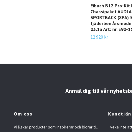
Eibach B12 Pro-Kit
Chassipaket AUDI 
SPORTBACK (8PA)
fjäderben Årsmodel
03.13 Art: nr. E90-
12 920 kr
Anmäl dig till vår nyhetsb
Om oss
Kundtjän
Vi älskar produkter som inspirerar och bidrar till
Tveka inte at