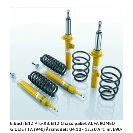
Eibach B12 Pro-Kit B12 Chassipaket ALFA ROMEO
E
GIULIETTA (940) Årsmodell 04.10 - 12.20 Art: nr. E90-
S