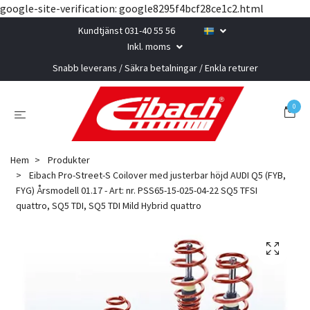
google-site-verification: google8295f4bcf28ce1c2.html
Kundtjänst 031-40 55 56
Inkl. moms
Snabb leverans / Säkra betalningar / Enkla returer
0
Hem
Produkter
Eibach Pro-Street-S Coilover med justerbar höjd AUDI Q5 (FYB,
FYG) Årsmodell 01.17 - Art: nr. PSS65-15-025-04-22 SQ5 TFSI
quattro, SQ5 TDI, SQ5 TDI Mild Hybrid quattro