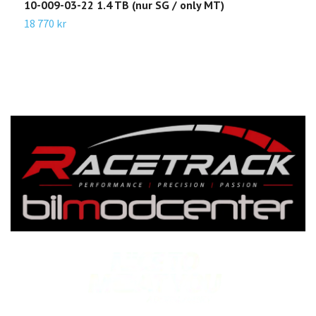
10-009-03-22 1.4 TB (nur SG / only MT)
-
18 770 kr
1