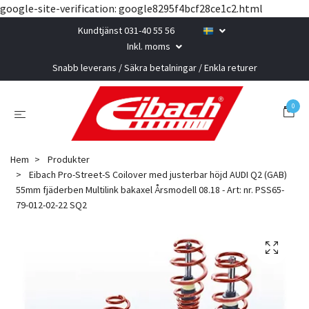
google-site-verification: google8295f4bcf28ce1c2.html
Kundtjänst 031-40 55 56
Inkl. moms
Snabb leverans / Säkra betalningar / Enkla returer
0
Hem
Produkter
Eibach Pro-Street-S Coilover med justerbar höjd AUDI Q2 (GAB)
55mm fjäderben Multilink bakaxel Årsmodell 08.18 - Art: nr. PSS65-
79-012-02-22 SQ2