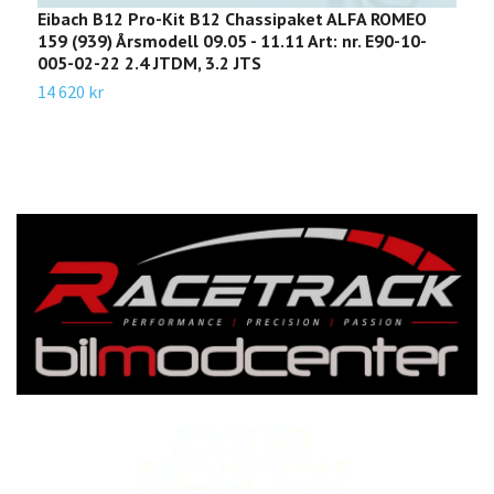
Eibach B12 Pro-Kit B12 Chassipaket ALFA ROMEO
E
159 (939) Årsmodell 09.05 - 11.11 Art: nr. E90-10-
(
005-02-22 2.4 JTDM, 3.2 JTS
Å
14 620 kr
1