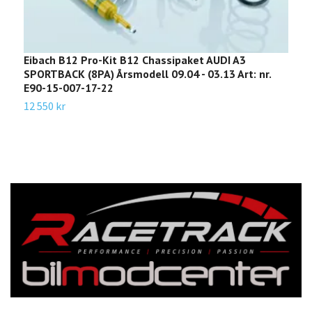
Eibach B12 Pro-Kit B12 Chassipaket AUDI A3
E
SPORTBACK (8PA) Årsmodell 09.04 - 03.13 Art: nr.
B
E90-15-007-17-22
2
12 550 kr
1