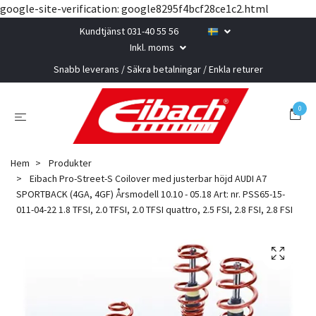
google-site-verification: google8295f4bcf28ce1c2.html
Kundtjänst 031-40 55 56
Inkl. moms
Snabb leverans / Säkra betalningar / Enkla returer
0
Hem
Produkter
Eibach Pro-Street-S Coilover med justerbar höjd AUDI A7
SPORTBACK (4GA, 4GF) Årsmodell 10.10 - 05.18 Art: nr. PSS65-15-
011-04-22 1.8 TFSI, 2.0 TFSI, 2.0 TFSI quattro, 2.5 FSI, 2.8 FSI, 2.8 FSI