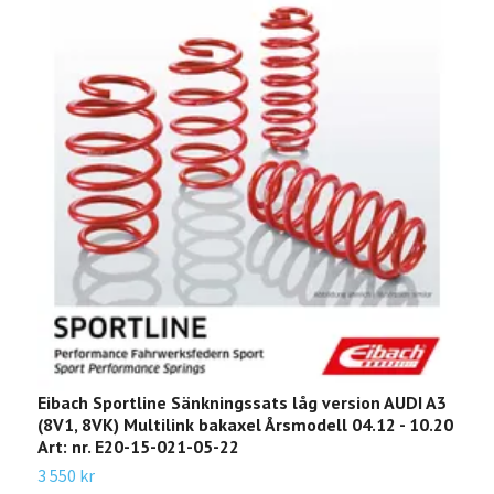
Eibach Sportline Sänkningssats låg version AUDI A3
E
(8V1, 8VK) Multilink bakaxel Årsmodell 04.12 - 10.20
A
Art: nr. E20-15-021-05-22
Å
3 550 kr
1