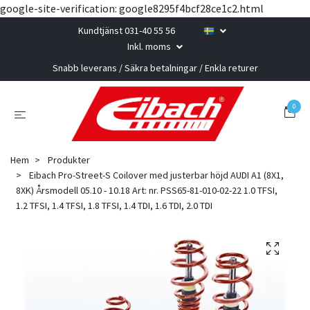
google-site-verification: google8295f4bcf28ce1c2.html
Kundtjänst 031-40 55 56
Inkl. moms
Snabb leverans / Säkra betalningar / Enkla returer
0
Hem
Produkter
Eibach Pro-Street-S Coilover med justerbar höjd AUDI A1 (8X1,
8XK) Årsmodell 05.10 - 10.18 Art: nr. PSS65-81-010-02-22 1.0 TFSI,
1.2 TFSI, 1.4 TFSI, 1.8 TFSI, 1.4 TDI, 1.6 TDI, 2.0 TDI