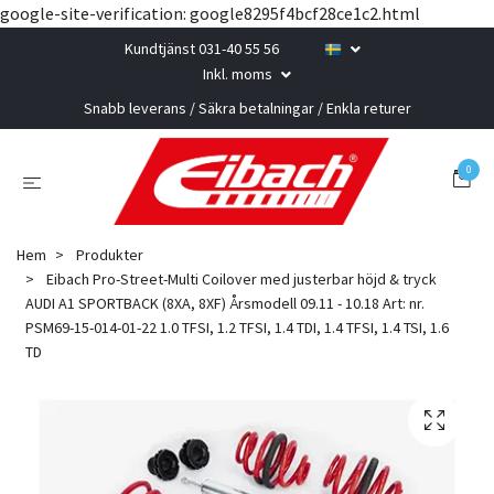
google-site-verification: google8295f4bcf28ce1c2.html
Kundtjänst 031-40 55 56
Inkl. moms
Snabb leverans / Säkra betalningar / Enkla returer
0
Hem
Produkter
Eibach Pro-Street-Multi Coilover med justerbar höjd & tryck
AUDI A1 SPORTBACK (8XA, 8XF) Årsmodell 09.11 - 10.18 Art: nr.
PSM69-15-014-01-22 1.0 TFSI, 1.2 TFSI, 1.4 TDI, 1.4 TFSI, 1.4 TSI, 1.6
TD