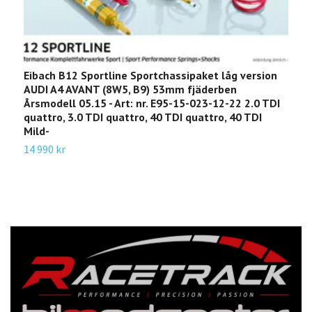
Eibach B12 Sportline Sportchassipaket låg version
E
AUDI A4 AVANT (8W5, B9) 53mm fjäderben
&
Årsmodell 05.15 - Art: nr. E95-15-023-12-22 2.0 TDI
P
quattro, 3.0 TDI quattro, 40 TDI quattro, 40 TDI
3
Mild-
14 990 kr