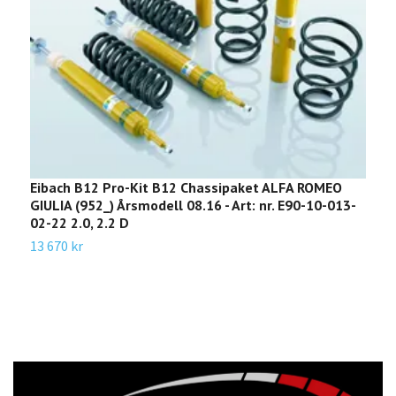
Eibach B12 Pro-Kit B12 Chassipaket ALFA ROMEO
E
GIULIA (952_) Årsmodell 08.16 - Art: nr. E90-10-013-
A
02-22 2.0, 2.2 D
-
3
13 670 kr
1