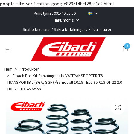
google-site-verification: google8295f4bcf28ce1c2.html
Kundtjänst 031-40 55 56
Inkl. moms
Snabb leverans / Säkra betalningar / Enkla returer
0
Hem
Produkter
Eibach Pro-Kit Sänkningssats VW TRANSPORTER T6
TRANSPORTBIL (SGA, SGH) Årsmodell 10.19 - E10-85-013-01-22 2.0
TDI, 2.0 TDI 4Motion