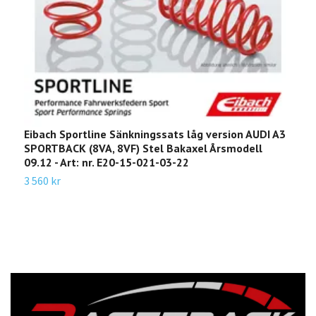
Eibach Sportline Sänkningssats låg version AUDI A3
E
SPORTBACK (8VA, 8VF) Stel Bakaxel Årsmodell
Å
09.12 - Art: nr. E20-15-021-03-22
3
3 560 kr
2