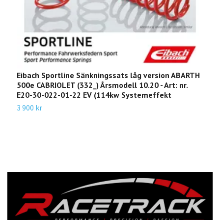
Eibach Sportline Sänkningssats låg version ABARTH
E
500e CABRIOLET (332_) Årsmodell 10.20 - Art: nr.
Å
E20-30-022-01-22 EV (114kw Systemeffekt
1
3 900 kr
1