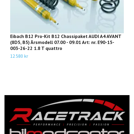
Eibach B12 Pro-Kit B12 Chassipaket AUDI A4 AVANT
E
(8D5, B5) Årsmodell 07.00 - 09.01 Art: nr. E90-15-
(
003-26-22 1.8 T quattro
0
12 580 kr
1