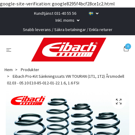
google-site-verification: google8295f4bcf28ce1c2.html
Kundtjänst 031-40 55 56
Inkl. moms
Snabb leverans / Säkra betalningar / Enkla returer
0
Hem
Produkter
Eibach Pro-Kit Sänkningssats VW TOURAN (1T1, 1T2) Årsmodell
02.03 - 05.10 E10-85-012-01-22 1.6, 1.6 FSI