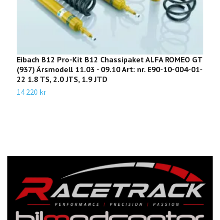
Eibach B12 Pro-Kit B12 Chassipaket ALFA ROMEO GT
E
(937) Årsmodell 11.03 - 09.10 Art: nr. E90-10-004-01-
S
22 1.8 TS, 2.0 JTS, 1.9 JTD
b
14 220 kr
1