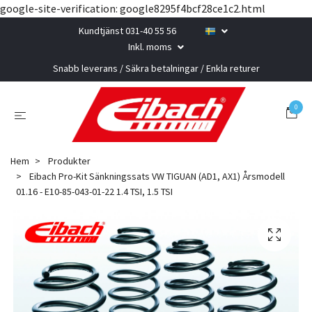
google-site-verification: google8295f4bcf28ce1c2.html
Kundtjänst 031-40 55 56
Inkl. moms
Snabb leverans / Säkra betalningar / Enkla returer
0
Hem
Produkter
Eibach Pro-Kit Sänkningssats VW TIGUAN (AD1, AX1) Årsmodell
01.16 - E10-85-043-01-22 1.4 TSI, 1.5 TSI