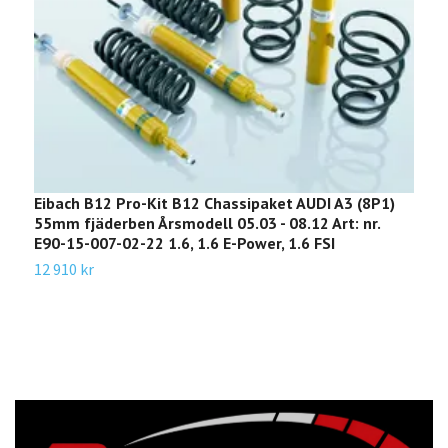
Eibach B12 Pro-Kit B12 Chassipaket AUDI A3 (8P1)
E
55mm fjäderben Årsmodell 05.03 - 08.12 Art: nr.
S
E90-15-007-02-22 1.6, 1.6 E-Power, 1.6 FSI
0
12 910 kr
3