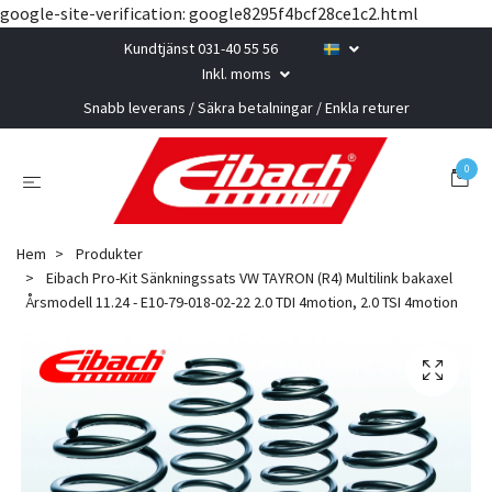
google-site-verification: google8295f4bcf28ce1c2.html
Kundtjänst 031-40 55 56
Inkl. moms
Snabb leverans / Säkra betalningar / Enkla returer
0
Hem
Produkter
Eibach Pro-Kit Sänkningssats VW TAYRON (R4) Multilink bakaxel
Årsmodell 11.24 - E10-79-018-02-22 2.0 TDI 4motion, 2.0 TSI 4motion