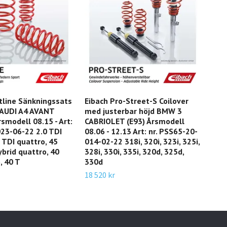
tline Sänkningssats
Eibach Pro-Street-S Coilover
Eib
 AUDI A4 AVANT
med justerbar höjd BMW 3
BMW
rsmodell 08.15 - Art:
CABRIOLET (E93) Årsmodell
01.1
023-06-22 2.0 TDI
08.06 - 12.13 Art: nr. PSS65-20-
031-
0 TDI quattro, 45
014-02-22 318i, 320i, 323i, 325i,
xDri
ybrid quattro, 40
328i, 330i, 335i, 320d, 325d,
xDr
, 40 T
330d
3 52
18 520 kr