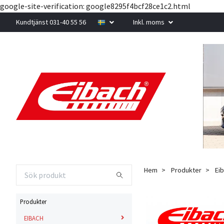
google-site-verification: google8295f4bcf28ce1c2.html
Kundtjänst 031-40 55 56
Inkl. moms
Hem
Produkter
Eib
Produkter
EIBACH