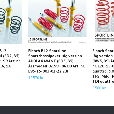
 B12
Eibach B12 Sportline
Eibach Spor
4 (8D2, B5)
Sportchassipaket låg version
låg version
.99 Art: nr.
AUDI A4 AVANT (8D5, B5)
(8W5, B9) Å
.6, 1.8
Årsmodell 02.99 - 06.00 Art: nr.
nr. E20-15-
E95-15-003-02-22 2.8
quattro, 3.
TFSI Mild H
12 570 kr
TDI quattro
3 580 kr