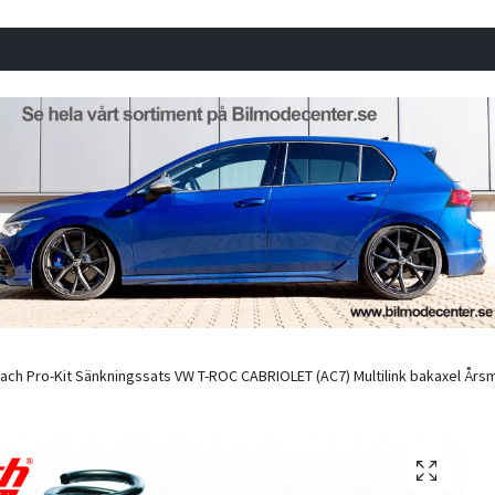
ach Pro-Kit Sänkningssats VW T-ROC CABRIOLET (AC7) Multilink bakaxel Årsmode