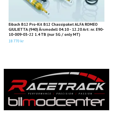
Eibach B12 Pro-Kit B12 Chassipaket ALFA ROMEO
E
GIULIETTA (940) Årsmodell 04.10 - 12.20 Art: nr. E90-
C
10-009-03-22 1.4 TB (nur SG / only MT)
3
18 770 kr