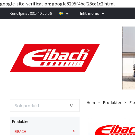
google-site-verification: google8295f4bcf28ce1c2.html
Kundtjänst 031-40 55 56
Inkl. moms
Hem
Produkter
Eib
Produkter
EIBACH