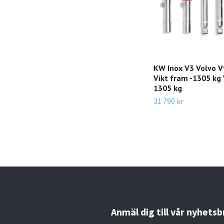
KW Inox V3 Volvo 
Vikt fram -1305 kg 
1305 kg
31 790 kr
Anmäl dig till vår nyhetsb