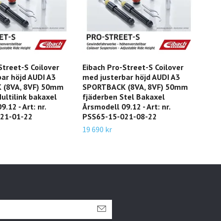
Street-S Coilover
Eibach Pro-Street-S Coilover
Eib
ar höjd AUDI A3
med justerbar höjd AUDI A3
Cha
 (8VA, 8VF) 50mm
SPORTBACK (8VA, 8VF) 50mm
Årsm
ultilink bakaxel
fjäderben Stel Bakaxel
20-
.12 - Art: nr.
Årsmodell 09.12 - Art: nr.
14 3
21-01-22
PSS65-15-021-08-22
19 690 kr