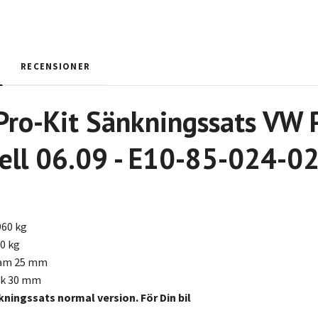
RECENSIONER
Pro-Kit Sänkningssats VW
ell 06.09 - E10-85-024-0
960 kg
0 kg
ram 25 mm
ak 30 mm
kningssats normal version. För Din bil