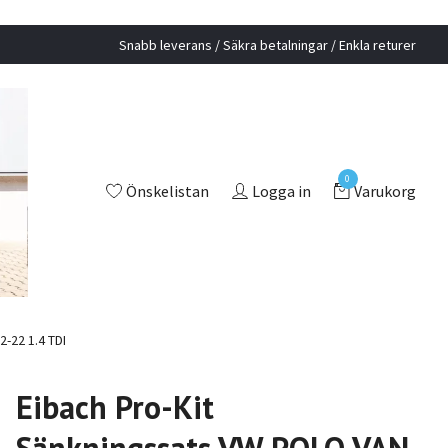
Snabb leverans / Säkra betalningar / Enkla returer
0
Önskelistan
Logga in
Varukorg
-22 1.4 TDI
Eibach Pro-Kit