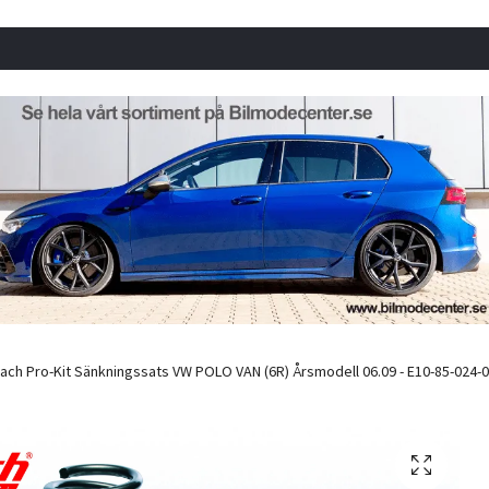
ach Pro-Kit Sänkningssats VW POLO VAN (6R) Årsmodell 06.09 - E10-85-024-02