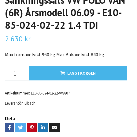
Sänkningssats VW POLO VAN
(6R) Årsmodell 06.09 - E10-
85-024-02-22 1.4 TDI
2 630 kr
Max framaxelvikt 960 kg Max Bakaxelvikt 840 kg
LÄGG I KORGEN
Artikelnummer:
E10-85-024-02-22-VW807
Leverantör:
Eibach
Dela