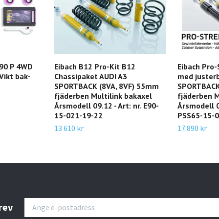
V90 P 4WD
Eibach B12 Pro-Kit B12
Eibach Pro-
Vikt bak-
Chassipaket AUDI A3
med justerb
SPORTBACK (8VA, 8VF) 55mm
SPORTBACK
fjäderben Multilink bakaxel
fjäderben M
Årsmodell 09.12 - Art: nr. E90-
Årsmodell 09
15-021-19-22
PSS65-15-0
13 610 kr
17 890 kr
rev