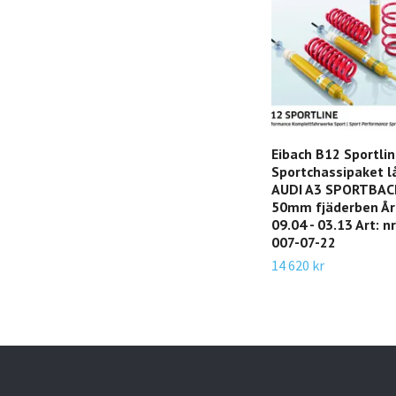
Eibach B12 Sportli
Sportchassipaket l
AUDI A3 SPORTBAC
50mm fjäderben År
09.04 - 03.13 Art: n
007-07-22
14 620 kr