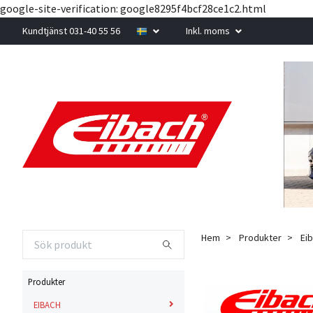
google-site-verification: google8295f4bcf28ce1c2.html
Kundtjänst 031-40 55 56
Inkl. moms
Hem
Produkter
Eib
Produkter
EIBACH