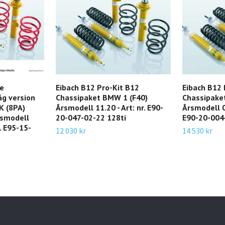
ne
Eibach B12 Pro-Kit B12
Eibach B12 
åg version
Chassipaket BMW 1 (F40)
Chassipake
K (8PA)
Årsmodell 11.20 - Art: nr. E90-
Årsmodell 09
smodell
20-047-02-22 128ti
E90-20-004
r. E95-15-
12 030 kr
14 530 kr