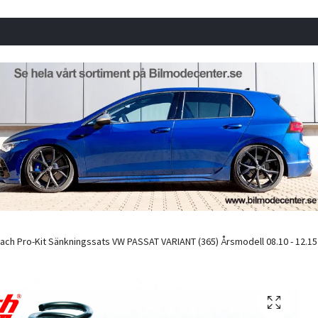
ach Pro-Kit Sänkningssats VW PASSAT VARIANT (365) Årsmodell 08.10 - 12.15 E10