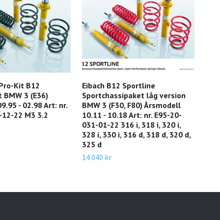
Pro-Kit B12
Eibach B12 Sportline
Eib
t BMW 3 (E36)
Sportchassipaket låg version
Spo
.95 - 02.98 Art: nr.
BMW 3 (F30, F80) Årsmodell
BMW
-12-22 M3 3.2
10.11 - 10.18 Art: nr. E95-20-
Årsm
031-01-22 316 i, 318 i, 320 i,
E95-
328 i, 330 i, 316 d, 318 d, 320 d,
320 
325 d
320 
14 040 kr
14 4