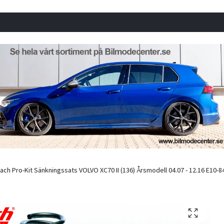
ach Pro-Kit Sänkningssats VOLVO XC70 II (136) Årsmodell 04.07 - 12.16 E10