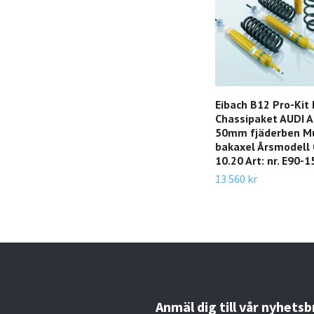
Eibach B12 Pro-Kit
Chassipaket AUDI A
50mm fjäderben Mu
bakaxel Årsmodell 
10.20 Art: nr. E90-
13 560 kr
Anmäl dig till vår nyhetsb