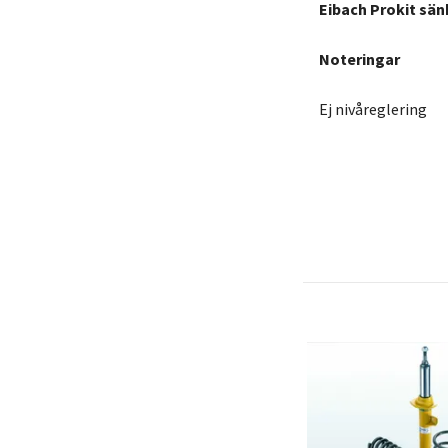
Eibach Prokit sän
Noteringar
Ej nivåreglering