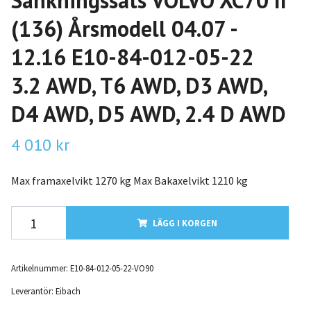
Sänkningssats VOLVO XC70 II
(136) Årsmodell 04.07 -
12.16 E10-84-012-05-22
3.2 AWD, T6 AWD, D3 AWD,
D4 AWD, D5 AWD, 2.4 D AWD
4 010 kr
Max framaxelvikt 1270 kg Max Bakaxelvikt 1210 kg
LÄGG I KORGEN
Artikelnummer:
E10-84-012-05-22-VO90
Leverantör:
Eibach