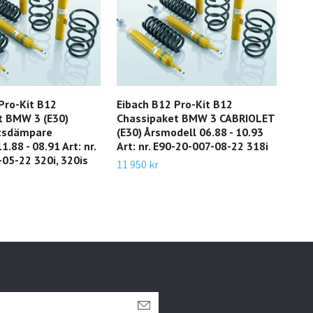
Pro-Kit B12
Eibach B12 Pro-Kit B12
Eiba
t BMW 3 (E30)
Chassipaket BMW 3 CABRIOLET
Krä
tsdämpare
(E30) Årsmodell 06.88 - 10.93
TOU
.88 - 08.91 Art: nr.
Art: nr. E90-20-007-08-22 318i
- 06
05-22 320i, 320is
11 3
11 950 kr
316 
7 52