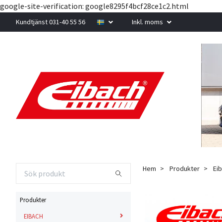
google-site-verification: google8295f4bcf28ce1c2.html
Kundtjänst 031-40 55 56
Inkl. moms
Hem
Produkter
Eib
Produkter
EIBACH