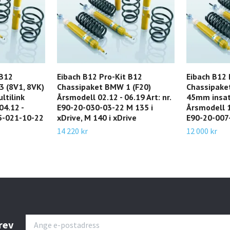
 B12
Eibach B12 Pro-Kit B12
Eibach B12 
3 (8V1, 8VK)
Chassipaket BMW 1 (F20)
Chassipake
ltilink
Årsmodell 02.12 - 06.19 Art: nr.
45mm insa
04.12 -
E90-20-030-03-22 M 135 i
Årsmodell 11
15-021-10-22
xDrive, M 140 i xDrive
E90-20-007-
14 220 kr
12 000 kr
rev