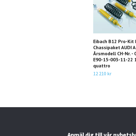
Eibach B12 Pro-Kit
Chassipaket AUDI A
Årsmodell CH-Nr. - 0
E90-15-003-11-22 1
quattro
12 210 kr
Anmäl dig till vår nyhetsb