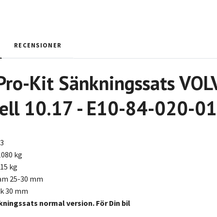
RECENSIONER
Pro-Kit Sänkningssats VO
ell 10.17 - E10-84-020-0
D3
1080 kg
215 kg
ram 25-30 mm
ak 30 mm
kningssats normal version. För Din bil