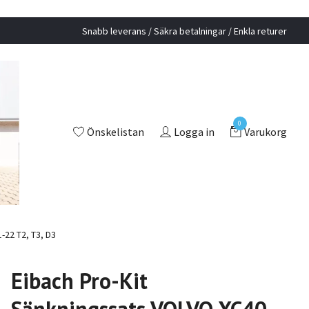
Snabb leverans / Säkra betalningar / Enkla returer
0
Önskelistan
Logga in
Varukorg
-22 T2, T3, D3
Eibach Pro-Kit