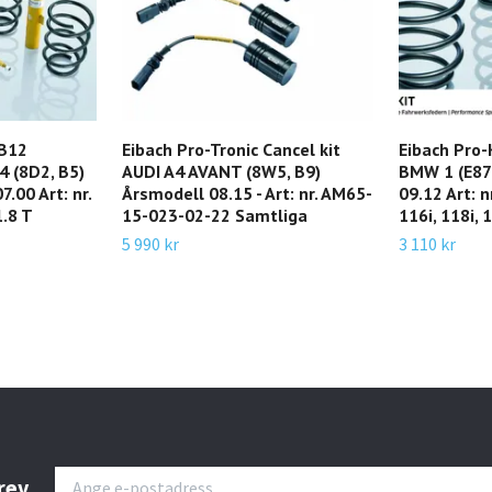
 B12
Eibach Pro-Tronic Cancel kit
Eibach Pro-
4 (8D2, B5)
AUDI A4 AVANT (8W5, B9)
BMW 1 (E87)
7.00 Art: nr.
Årsmodell 08.15 - Art: nr. AM65-
09.12 Art: 
.8 T
15-023-02-22 Samtliga
116i, 118i, 
5 990 kr
3 110 kr
rev