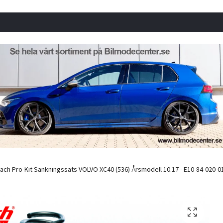
ach Pro-Kit Sänkningssats VOLVO XC40 (536) Årsmodell 10.17 - E10-84-020-01