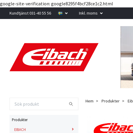
google-site-verification: google8295f4bcf28ce1c2.html
Kundtjänst 031-40 55 56
Inkl. moms
Hem
Produkter
Eib
Produkter
EIBACH