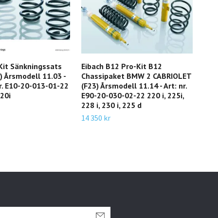
Kit Sänkningssats
Eibach B12 Pro-Kit B12
Eib
 Årsmodell 11.03 -
Chassipaket BMW 2 CABRIOLET
med
nr. E10-20-013-01-22
(F23) Årsmodell 11.14 - Art: nr.
(E36
120i
E90-20-030-02-22 220 i, 225i,
Art
228 i, 230 i, 225 d
316i
325i
14 350 kr
325
14 9