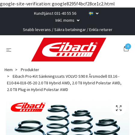
google-site-verification: google8295f4bcf28ce1c2.html
Kundtjänst 031-40 55 56
Inkl. moms
Snabb leverans / Säkra betalningar / Enkla returer
0
Hem
Produkter
Eibach Pro-Kit Sänkningssats VOLVO S90 II Årsmodell 03.16 -
E10-84-018-05-20 2.0 T8 Hybrid AWD, 2.0 T8 Hybrid Polestar AWD,
2.0 T8 Plug-in Hybrid Polestar AWD