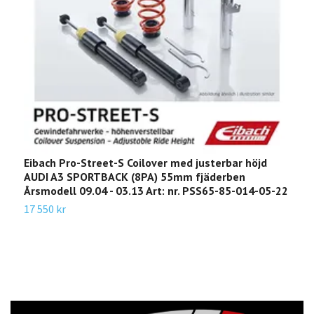
Eibach Pro-Street-S Coilover med justerbar höjd
E
AUDI A3 SPORTBACK (8PA) 55mm fjäderben
8
Årsmodell 09.04 - 03.13 Art: nr. PSS65-85-014-05-22
0
17 550 kr
1