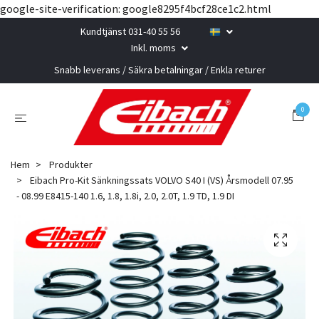
google-site-verification: google8295f4bcf28ce1c2.html
Kundtjänst 031-40 55 56
Inkl. moms
Snabb leverans / Säkra betalningar / Enkla returer
0
Hem
Produkter
Eibach Pro-Kit Sänkningssats VOLVO S40 I (VS) Årsmodell 07.95
- 08.99 E8415-140 1.6, 1.8, 1.8i, 2.0, 2.0T, 1.9 TD, 1.9 DI