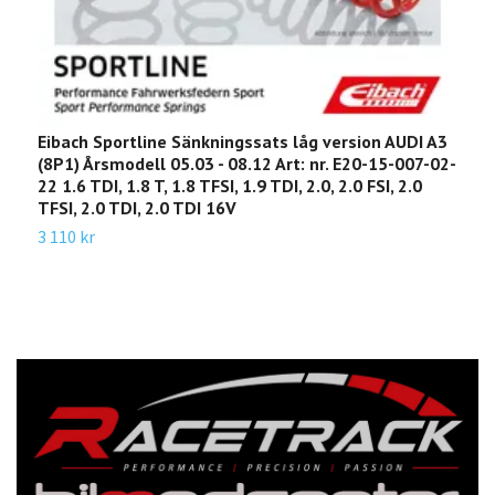
Eibach Sportline Sänkningssats låg version AUDI A3
E
(8P1) Årsmodell 05.03 - 08.12 Art: nr. E20-15-007-02-
(
22 1.6 TDI, 1.8 T, 1.8 TFSI, 1.9 TDI, 2.0, 2.0 FSI, 2.0
0
TFSI, 2.0 TDI, 2.0 TDI 16V
7
3 110 kr