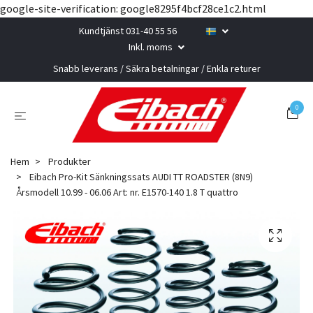
google-site-verification: google8295f4bcf28ce1c2.html
Kundtjänst 031-40 55 56
Inkl. moms
Snabb leverans / Säkra betalningar / Enkla returer
0
Hem
Produkter
Eibach Pro-Kit Sänkningssats AUDI TT ROADSTER (8N9)
Årsmodell 10.99 - 06.06 Art: nr. E1570-140 1.8 T quattro