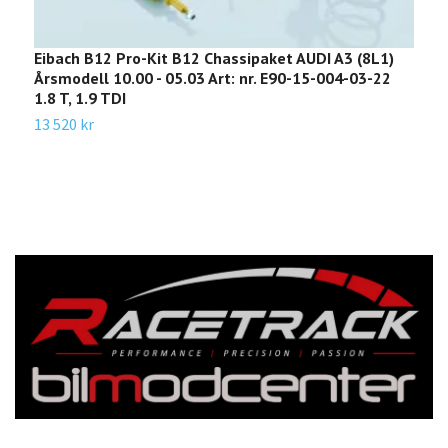
Eibach B12 Pro-Kit B12 Chassipaket AUDI A3 (8L1)
E
Årsmodell 10.00 - 05.03 Art: nr. E90-15-004-03-22
S
1.8 T, 1.9 TDI
0
13 520 kr
2