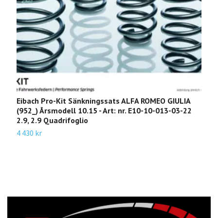
Eibach Pro-Kit Sänkningssats ALFA ROMEO GIULIA
E
(952_) Årsmodell 10.15 - Art: nr. E10-10-013-03-22
5
2.9, 2.9 Quadrifoglio
E
4 430 kr
1