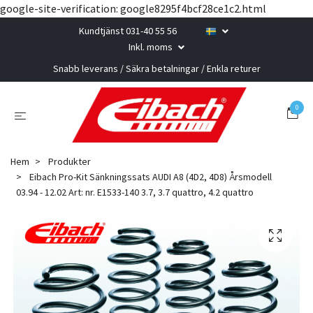
google-site-verification: google8295f4bcf28ce1c2.html
Kundtjänst 031-40 55 56
Inkl. moms
Snabb leverans / Säkra betalningar / Enkla returer
0
Hem
Produkter
Eibach Pro-Kit Sänkningssats AUDI A8 (4D2, 4D8) Årsmodell
03.94 - 12.02 Art: nr. E1533-140 3.7, 3.7 quattro, 4.2 quattro