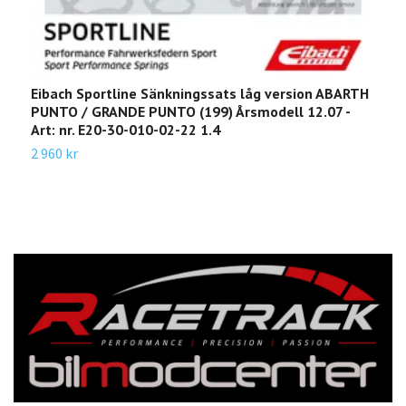
Eibach Sportline Sänkningssats låg version ABARTH
E
PUNTO / GRANDE PUNTO (199) Årsmodell 12.07 -
Å
Art: nr. E20-30-010-02-22 1.4
3
2 960 kr