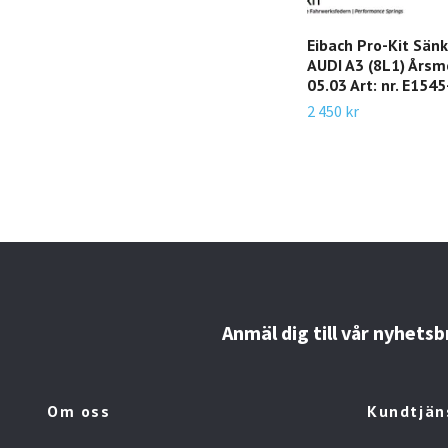
Eibach Pro-Kit Sän
AUDI A3 (8L1) Årsmo
05.03 Art: nr. E154
2 450 kr
Anmäl dig till vår nyhetsb
Om oss
Kundtjän