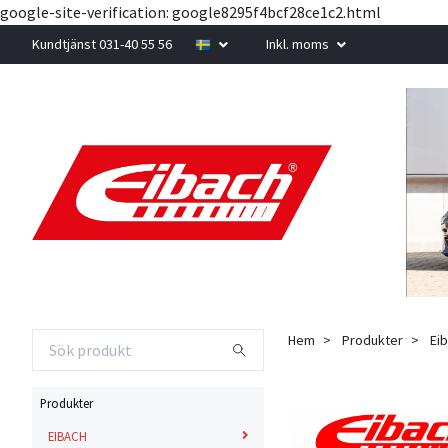
google-site-verification: google8295f4bcf28ce1c2.html
Kundtjänst 031-40 55 56
Inkl. moms
Hem
Produkter
Eib
Produkter
EIBACH