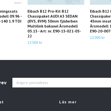
kningssats
Eibach B12 Pro-Kit B12
Eibach B12 
dell 09.96 -
Chassipaket AUDI A3 SEDAN
Chassipake
5-140 1.9 TDI
(8VS, 8VM) 50mm fjäderben
45mm insa
Multilink bakaxel Årsmodell
Årsmodell 11
05.13 - Art: nr. E90-15-021-05-
E90-20-007-
22
12 000 kr
13 560 kr
rev
st
Läs mer