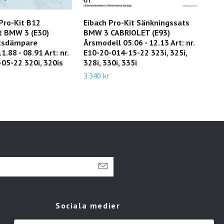
Pro-Kit B12
Eibach Pro-Kit Sänkningssats
Eiba
t BMW 3 (E30)
BMW 3 CABRIOLET (E93)
Krä
tsdämpare
Årsmodell 05.06 - 12.13 Art: nr.
TOU
.88 - 08.91 Art: nr.
E10-20-014-15-22 323i, 325i,
- 06
05-22 320i, 320is
328i, 330i, 335i
11 3
316 
3 340 kr
7 52
Sociala medier