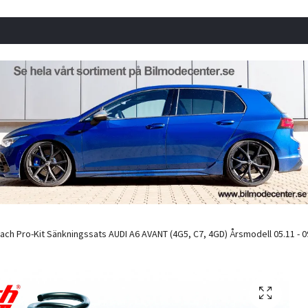
ach Pro-Kit Sänkningssats AUDI A6 AVANT (4G5, C7, 4GD) Årsmodell 05.11 - 09.