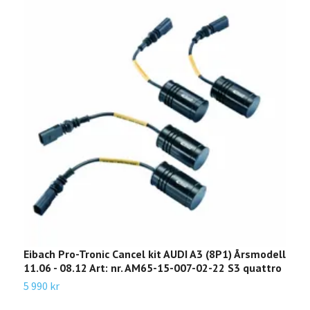
Eibach Pro-Tronic Cancel kit AUDI A3 (8P1) Årsmodell
E
11.06 - 08.12 Art: nr. AM65-15-007-02-22 S3 quattro
A
B
5 990 kr
1