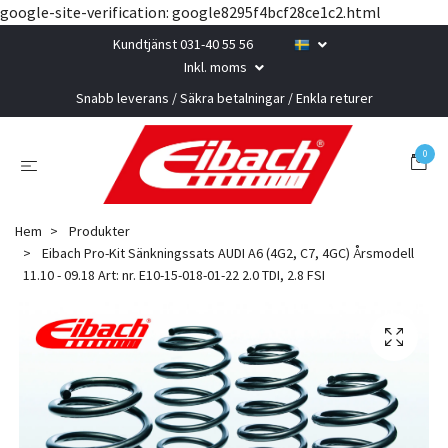
google-site-verification: google8295f4bcf28ce1c2.html
Kundtjänst 031-40 55 56
Inkl. moms
Snabb leverans / Säkra betalningar / Enkla returer
0
Hem
Produkter
Eibach Pro-Kit Sänkningssats AUDI A6 (4G2, C7, 4GC) Årsmodell
11.10 - 09.18 Art: nr. E10-15-018-01-22 2.0 TDI, 2.8 FSI